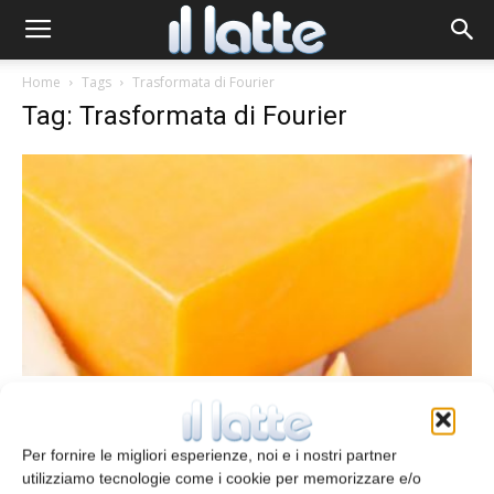
Home
Tags
Trasformata di Fourier
Tag: Trasformata di Fourier
Chimica-fisica di latte e derivati
Predizione di qualità sensoriale del
formaggio
Per fornire le migliori esperienze, noi e i nostri partner
utilizziamo tecnologie come i cookie per memorizzare e/o
Redazione
18 Ottobre 2013