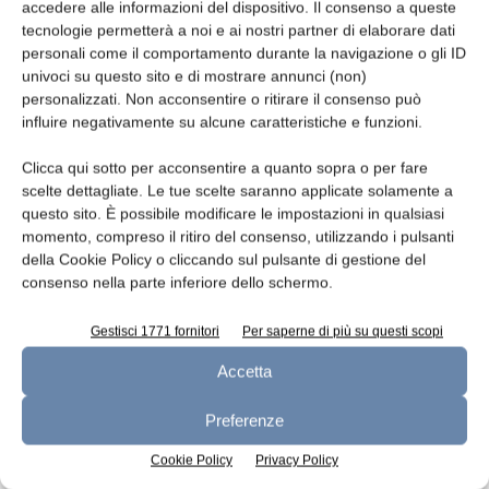
accedere alle informazioni del dispositivo. Il consenso a queste
tecnologie permetterà a noi e ai nostri partner di elaborare dati
Leggi la rivista
personali come il comportamento durante la navigazione o gli ID
univoci su questo sito e di mostrare annunci (non)
personalizzati. Non acconsentire o ritirare il consenso può
influire negativamente su alcune caratteristiche e funzioni.
Clicca qui sotto per acconsentire a quanto sopra o per fare
scelte dettagliate. Le tue scelte saranno applicate solamente a
questo sito. È possibile modificare le impostazioni in qualsiasi
momento, compreso il ritiro del consenso, utilizzando i pulsanti
della Cookie Policy o cliccando sul pulsante di gestione del
consenso nella parte inferiore dello schermo.
n.7 - Luglio 2026
n.6 - Giugno 2026
n.5 - Maggio 2026
Edicola Web
Gestisci 1771 fornitori
Per saperne di più su questi scopi
Accetta
Preferenze
Iscriviti alla newsletter
Cookie Policy
Privacy Policy