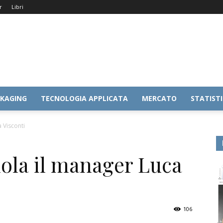
r
Libri
KAGING
TECNOLOGIA APPLICATA
MERCATO
STATIST
 Visconti
uola il manager Luca
106