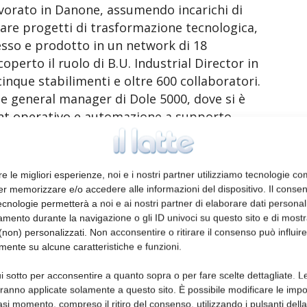
lavorato in Danone, assumendo incarichi di
dare progetti di trasformazione tecnologica,
sso e prodotto in un network di 18
perto il ruolo di B.U. Industrial Director in
cinque stabilimenti e oltre 600 collaboratori.
me general manager di Dole 5000, dove si è
int operativo e automazione a supporto
tiva di Dole.
à dell’intera Area industriale: produzione,
re le migliori esperienze, noi e i nostri partner utilizziamo tecnologie co
 qualità.
er memorizzare e/o accedere alle informazioni del dispositivo. Il conse
cnologie permetterà a noi e ai nostri partner di elaborare dati personal
mento durante la navigazione o gli ID univoci su questo sito e di most
non) personalizzati. Non acconsentire o ritirare il consenso può influire
mente su alcune caratteristiche e funzioni.
momento significativo per Tonitto 1939.
i sotto per acconsentire a quanto sopra o per fare scelte dettagliate. L
 di investimenti di circa 3 milioni di euro
aranno applicate solamente a questo sito. È possibile modificare le impo
lo stabilimento di Genova e al potenziamento
asi momento, compreso il ritiro del consenso, utilizzando i pulsanti dell