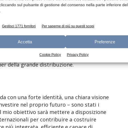
erventi più rilevanti figura l’introduzione di
cliccando sul pulsante di gestione del consenso nella parte inferiore del
.
 che ha già consentito un incremento della
timenti si affiancano progetti dedicati al
zione degli sprechi, al rafforzamento delle
Gestisci 1771 fornitori
Per saperne di più su questi scopi
infrastruttura ERP, all’implementazione di un
o (operational excellence) e alla
Accetta
Preferenze
ede operativa. Un percorso che accompagna
Cookie Policy
Privacy Policy
prodotto e la crescente richiesta
er della grande distribuzione.
da con una forte identità, una chiara visione
investire nel proprio futuro – sono stati i
Il mio obiettivo sarà mettere a disposizione
ternazionali per contribuire a costruire
 più integrata, efficiente e capace di