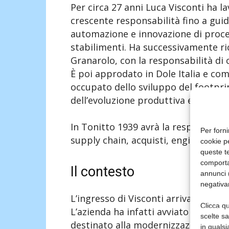
Per circa 27 anni Luca Visconti ha 
crescente responsabilità fino a gui
automazione e innovazione di proce
stabilimenti. Ha successivamente rico
Granarolo, con la responsabilità di 
È poi approdato in Dole Italia e co
occupato dello sviluppo del footpr
dell’evoluzione produttiva e distribu
In Tonitto 1939 avrà la responsabilit
Per forni
supply chain, acquisti, engineering e
cookie p
queste te
comporta
Il contesto
annunci (
negativa
L’ingresso di Visconti arriva in un 
Clicca qu
L’azienda ha infatti avviato un piano
scelte s
destinato alla modernizzazione del
in qualsi