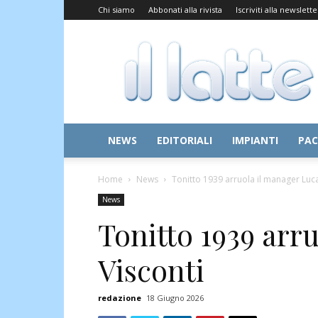
Chi siamo
Abbonati alla rivista
Iscriviti alla newslette
Il
Latte
NEWS
EDITORIALI
IMPIANTI
PAC
Home
News
Tonitto 1939 arruola il manager Luca
News
Tonitto 1939 arr
Visconti
redazione
18 Giugno 2026