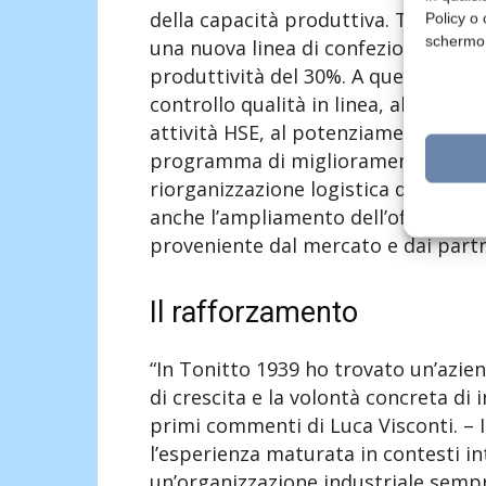
della capacità produttiva. Tra gli int
Policy o 
schermo
una nuova linea di confezionamento
produttività del 30%. A questi inves
controllo qualità in linea, alla ridu
attività HSE, al potenziamento dell’
programma di miglioramento continu
riorganizzazione logistica della s
anche l’ampliamento dell’offerta di 
proveniente dal mercato e dai partn
Il rafforzamento
“In Tonitto 1939 ho trovato un’azien
di crescita e la volontà concreta di 
primi commenti di Luca Visconti. – 
l’esperienza maturata in contesti in
un’organizzazione industriale sempre