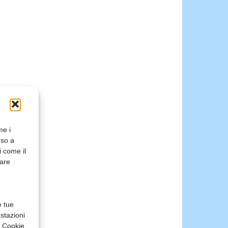
me i
nso a
i come il
rare
e tue
stazioni
a Cookie