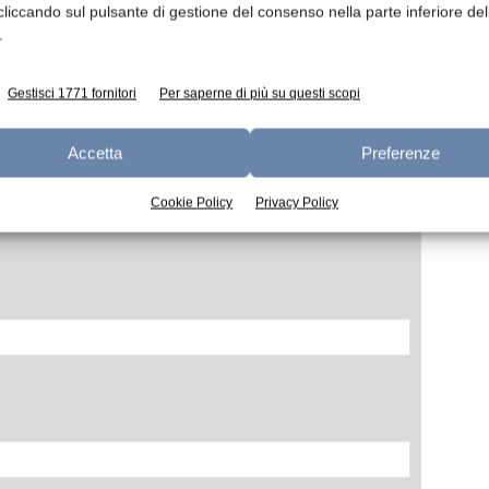
cliccando sul pulsante di gestione del consenso nella parte inferiore del
.
Gestisci 1771 fornitori
Per saperne di più su questi scopi
Accetta
Preferenze
Cookie Policy
Privacy Policy