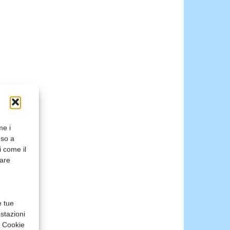
me i
nso a
i come il
rare
e tue
stazioni
a Cookie