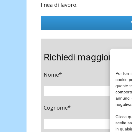
linea di lavoro.
Richiedi maggiori inf
Nome*
Per forni
cookie p
queste te
comporta
annunci (
negativa
Cognome*
Clicca qu
scelte s
in qualsi