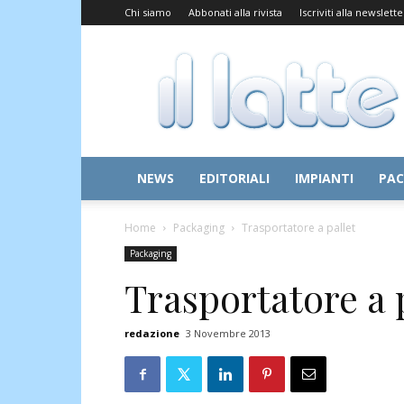
Chi siamo
Abbonati alla rivista
Iscriviti alla newslette
Il
Latte
NEWS
EDITORIALI
IMPIANTI
PAC
Home
Packaging
Trasportatore a pallet
Packaging
Trasportatore a 
redazione
3 Novembre 2013