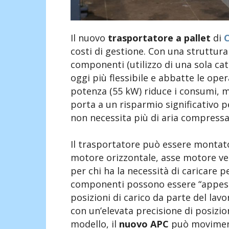
Il nuovo
trasportatore a pallet
di
costi di gestione. Con una struttura
componenti (utilizzo di una sola cate
oggi più flessibile e abbatte le ope
potenza (55 kW) riduce i consumi, 
porta a un risparmio significativo pe
non necessita più di aria compressa
Il trasportatore può essere montato 
motore orizzontale, asse motore ver
per chi ha la necessità di caricare p
componenti possono essere “appesi” 
posizioni di carico da parte del lav
con un’elevata precisione di posiz
modello, il
nuovo APC
può moviment