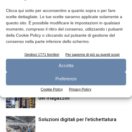
Clicca qui sotto per acconsentire a quanto sopra o per fare
scelte dettagliate. Le tue scelte saranno applicate solamente a
questo sito. È possibile modificare le impostazioni in qualsiasi
momento, compreso il ritiro del consenso, utilizzando i pulsanti
della Cookie Policy o cliccando sul pulsante di gestione del
Articolo precedente
Articolo successivo
consenso nella parte inferiore dello schermo.
Pulizia di suole e ruote dei
Vapore a bassa pressione
carrelli
Gestisci 1771 fornitori
Per saperne di più su questi scopi
Accetta
ARTICOLI CORRELATI
ALTRO DALL'AUTORE
Preferenze
Cookie Policy
Privacy Policy
Automazione nella pulizia delle tavole
dei magazzini
Soluzioni digitali per l’etichettatura