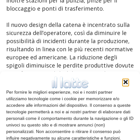
inoltre stazioni per la pulizia, pinze per il
bloccaggio e ponti di trasferimento.
Il nuovo design della catena è incentrato sulla
sicurezza dell’operatore, così da diminuire le
possibilità di incidenti durante la produzione,
risultando in linea con le più recenti normative
europee ed americane. La riduzione degli
spigoli diminuisce le perdite produttive dovute
a confezioni instabili. Il design semplice e
l’essenzialità dei componenti che integrano la
linea riducono i tempi di pulizia e il rischio di
Per fornire le migliori esperienze, noi e i nostri partner
fenomeni di “cross contamination”.
utilizziamo tecnologie come i cookie per memorizzare e/o
accedere alle informazioni del dispositivo. Il consenso a queste
tecnologie permetterà a noi e ai nostri partner di elaborare dati
TAGS
nastro trasportatore
personali come il comportamento durante la navigazione o gli ID
univoci su questo sito e di mostrare annunci (non)
personalizzati. Non acconsentire o ritirare il consenso può
influire negativamente su alcune caratteristiche e funzioni.