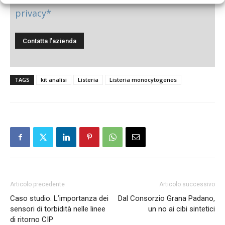
Ho letto e accetto
l'informativa sulla
privacy*
TAGS
kit analisi
Listeria
Listeria monocytogenes
Articolo precedente
Articolo successivo
Caso studio. L’importanza dei
Dal Consorzio Grana Padano,
sensori di torbidità nelle linee
un no ai cibi sintetici
di ritorno CIP