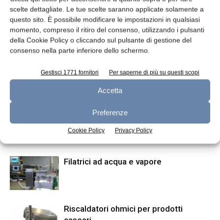
scelte dettagliate. Le tue scelte saranno applicate solamente a
questo sito. È possibile modificare le impostazioni in qualsiasi
momento, compreso il ritiro del consenso, utilizzando i pulsanti
Articolo precedente
Articolo successivo
della Cookie Policy o cliccando sul pulsante di gestione del
Elopak festeggia il centenario
In Germania il polo Arla dei
consenso nella parte inferiore dello schermo.
del brevetto di Pure-Pak®
prodotti a lunga conservazione
Gestisci 1771 fornitori
Per saperne di più su questi scopi
ARTICOLI CORRELATI
ALTRO DALL'AUTORE
Accetta
Preferenze
Software per il controllo dei processi
Cookie Policy
Privacy Policy
Filatrici ad acqua e vapore
Riscaldatori ohmici per prodotti