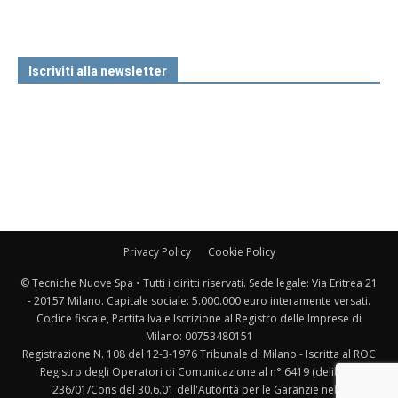
Iscriviti alla newsletter
Privacy Policy
Cookie Policy
© Tecniche Nuove Spa • Tutti i diritti riservati. Sede legale: Via Eritrea 21
- 20157 Milano. Capitale sociale: 5.000.000 euro interamente versati.
Codice fiscale, Partita Iva e Iscrizione al Registro delle Imprese di
Milano: 00753480151
Registrazione N. 108 del 12-3-1976 Tribunale di Milano - Iscritta al ROC
Registro degli Operatori di Comunicazione al n° 6419 (delibera
236/01/Cons del 30.6.01 dell'Autorità per le Garanzie nelle