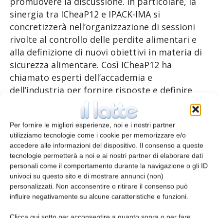
promuovere la discussione. In particolare, la
sinergia tra ICheaP12 e IPACK-IMA si
concretizzerà nell’organizzazione di sessioni
rivolte al controllo delle perdite alimentari e
alla definizione di nuovi obiettivi in materia di
sicurezza alimentare. Così ICheaP12 ha
chiamato esperti dell’accademia e
dell’industria per fornire risposte e definire
soluzioni a queste decisive questioni dal punto
di vista dell’ingegneria chimica.
Per fornire le migliori esperienze, noi e i nostri partner
utilizziamo tecnologie come i cookie per memorizzare e/o
accedere alle informazioni del dispositivo. Il consenso a queste
TAGS
ingegneria chimica
tecnologie permetterà a noi e ai nostri partner di elaborare dati
personali come il comportamento durante la navigazione o gli ID
univoci su questo sito e di mostrare annunci (non)
personalizzati. Non acconsentire o ritirare il consenso può
influire negativamente su alcune caratteristiche e funzioni.
Clicca qui sotto per acconsentire a quanto sopra o per fare