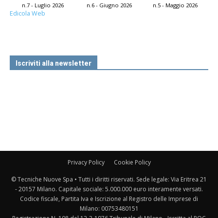
n.7 - Luglio 2026
n.6 - Giugno 2026
n.5 - Maggio 2026
Edicola Web
Iscriviti alla newsletter
Privacy Policy
Cookie Policy
© Tecniche Nuove Spa • Tutti i diritti riservati. Sede legale: Via Eritrea 21
- 20157 Milano. Capitale sociale: 5.000.000 euro interamente versati.
Codice fiscale, Partita Iva e Iscrizione al Registro delle Imprese di
Milano: 00753480151