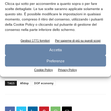
AFIDOP ha espresso una valutazione positiva
Clicca qui sotto per acconsentire a quanto sopra o per fare
dell’applicazione provvisoria dell’accordo di
scelte dettagliate. Le tue scelte saranno applicate solamente a
questo sito. È possibile modificare le impostazioni in qualsiasi
libero scambio UE-Mercosur, entrata in vigore
momento, compreso il ritiro del consenso, utilizzando i pulsanti
il 1° maggio scorso in via provvisoria.
della Cookie Policy o cliccando sul pulsante di gestione del
L’associazione la ritiene “uno strumento
consenso nella parte inferiore dello schermo.
importante per contrastare i tentativi portati
avanti da organizzazioni statunitensi, come il
Gestisci 1771 fornitori
Per saperne di più su questi scopi
Consortium for Common Food Names (CCFN),
Accetta
di liberalizzare l’utilizzo generico di nomi
storici quali Fontina, Gorgonzola e Grana nei
Preferenze
mercati sudamericani”.
Cookie Policy
Privacy Policy
TAGS
Afidop
DOP economy