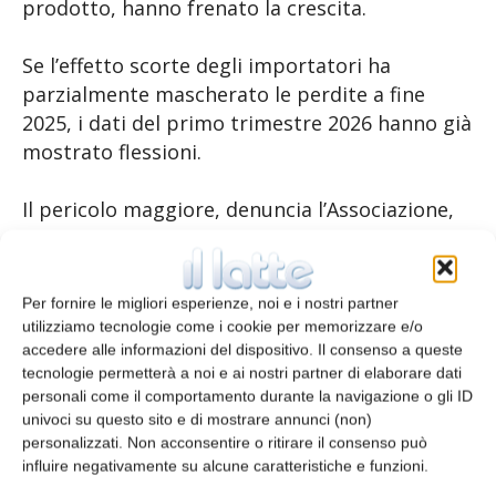
prodotto, hanno frenato la crescita.
Se l’effetto scorte degli importatori ha
parzialmente mascherato le perdite a fine
2025, i dati del primo trimestre 2026 hanno già
mostrato flessioni.
Il pericolo maggiore, denuncia l’Associazione,
non è solo economico ma identitario:
l’impennata dei prezzi al consumo spinge
inevitabilmente il consumatore americano
Per fornire le migliori esperienze, noi e i nostri partner
verso le imitazioni locali, come il parmesan o il
utilizziamo tecnologie come i cookie per memorizzare e/o
finto romano, alimentando il fenomeno
accedere alle informazioni del dispositivo. Il consenso a queste
tecnologie permetterà a noi e ai nostri partner di elaborare dati
dell’Italian Sounding.
personali come il comportamento durante la navigazione o gli ID
univoci su questo sito e di mostrare annunci (non)
L’intesa col Mercosur
personalizzati. Non acconsentire o ritirare il consenso può
influire negativamente su alcune caratteristiche e funzioni.