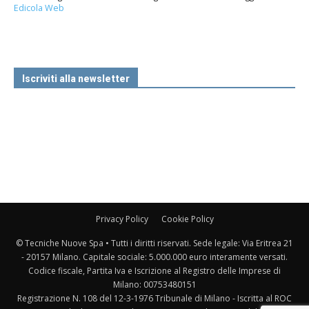
Edicola Web
Iscriviti alla newsletter
Privacy Policy
Cookie Policy
© Tecniche Nuove Spa • Tutti i diritti riservati. Sede legale: Via Eritrea 21
- 20157 Milano. Capitale sociale: 5.000.000 euro interamente versati.
Codice fiscale, Partita Iva e Iscrizione al Registro delle Imprese di
Milano: 00753480151
Registrazione N. 108 del 12-3-1976 Tribunale di Milano - Iscritta al ROC