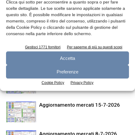
Clicca qui sotto per acconsentire a quanto sopra o per fare
scelte dettagliate. Le tue scelte saranno applicate solamente a
questo sito. È possibile modificare le impostazioni in qualsiasi
momento, compreso il ritiro del consenso, utilizzando i pulsanti
Articolo precedente
Articolo successivo
della Cookie Policy o cliccando sul pulsante di gestione del
Produzione automatizzata di
AFIDOP preoccupata dai dazi
consenso nella parte inferiore dello schermo.
mozzarella
Gestisci 1771 fornitori
Per saperne di più su questi scopi
Accetta
ARTICOLI CORRELATI
ALTRO DALL'AUTORE
Preferenze
Aggiornamento mercati 22-7-2026
Cookie Policy
Privacy Policy
Aggiornamento mercati 15-7-2026
Aggiornamento mercati 8-7-2026