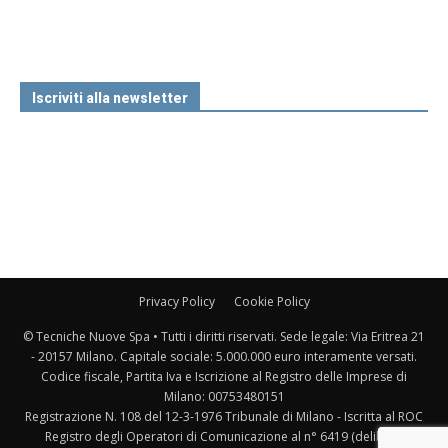
Iscriviti alla newsletter
Privacy Policy
Cookie Policy
© Tecniche Nuove Spa • Tutti i diritti riservati. Sede legale: Via Eritrea 21
- 20157 Milano. Capitale sociale: 5.000.000 euro interamente versati.
Codice fiscale, Partita Iva e Iscrizione al Registro delle Imprese di
Milano: 00753480151
Registrazione N. 108 del 12-3-1976 Tribunale di Milano - Iscritta al ROC
Registro degli Operatori di Comunicazione al n° 6419 (delibera