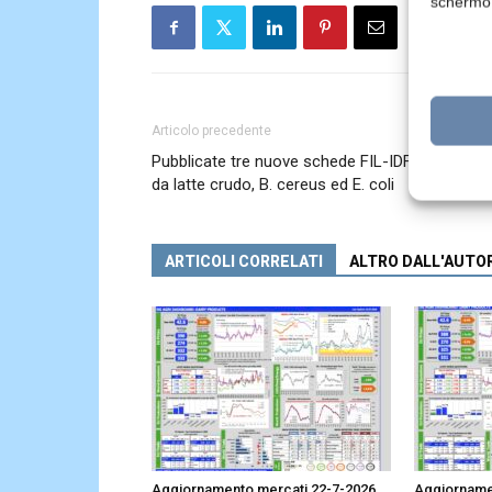
schermo
Articolo precedente
Pubblicate tre nuove schede FIL-IDF su formag
da latte crudo, B. cereus ed E. coli
ARTICOLI CORRELATI
ALTRO DALL'AUTO
Aggiornamento mercati 22-7-2026
Aggiorname