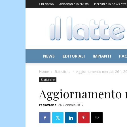
Chi siamo
Abbonati alla rivista
Iscriviti alla newslette
Il
Latte
NEWS
EDITORIALI
IMPIANTI
PAC
Home
Statistiche
Aggiornamento mercati 26-1-2
Statistiche
Aggiornamento m
redazione
26 Gennaio 2017