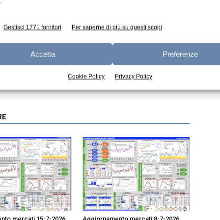
.
Gestisci 1771 fornitori
Per saperne di più su questi scopi
Accetta
Preferenze
Articolo successivo
gi
È tempo di ridurre, sostituire e ripensare l’uso
Cookie Policy
Privacy Policy
degli antimicrobici negli animali
RE
nto mercati 15-7-2026
Aggiornamento mercati 8-7-2026