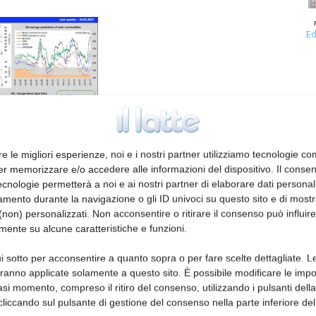
Ed
re le migliori esperienze, noi e i nostri partner utilizziamo tecnologie co
er memorizzare e/o accedere alle informazioni del dispositivo. Il conse
cnologie permetterà a noi e ai nostri partner di elaborare dati personal
mento durante la navigazione o gli ID univoci su questo sito e di most
non) personalizzati. Non acconsentire o ritirare il consenso può influire
mente su alcune caratteristiche e funzioni.
i sotto per acconsentire a quanto sopra o per fare scelte dettagliate. L
aranno applicate solamente a questo sito. È possibile modificare le impo
asi momento, compreso il ritiro del consenso, utilizzando i pulsanti dell
cliccando sul pulsante di gestione del consenso nella parte inferiore del