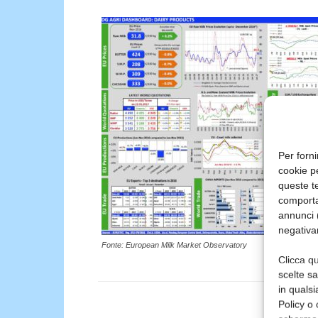
Per forni
cookie p
queste te
comporta
annunci (
negativa
Fonte: European Milk Market Observatory
Clicca qu
scelte s
in qualsi
Policy o 