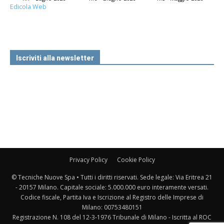
Edicola Web
Iscriviti alla newsletter
Privacy Policy
Cookie Policy
© Tecniche Nuove Spa • Tutti i diritti riservati. Sede legale: Via Eritrea 21
- 20157 Milano. Capitale sociale: 5.000.000 euro interamente versati.
Codice fiscale, Partita Iva e Iscrizione al Registro delle Imprese di
Milano: 00753480151
Registrazione N. 108 del 12-3-1976 Tribunale di Milano - Iscritta al ROC