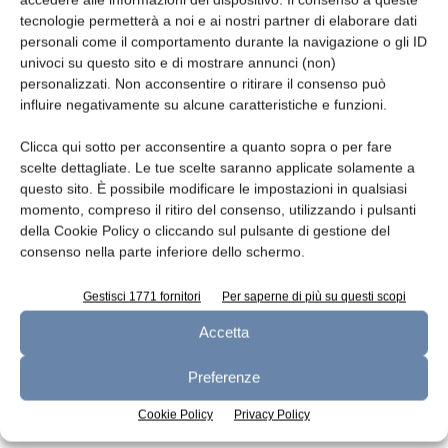
ingredienti naturali. E ciò sostiene una crescita
tecnologie permetterà a noi e ai nostri partner di elaborare dati
superiore alla media di mercato per gli aromi
personali come il comportamento durante la navigazione o gli ID
naturali rispetto alle alternative sintetiche.
univoci su questo sito e di mostrare annunci (non)
personalizzati. Non acconsentire o ritirare il consenso può
influire negativamente su alcune caratteristiche e funzioni.
TAGS
aromi
Clicca qui sotto per acconsentire a quanto sopra o per fare
scelte dettagliate. Le tue scelte saranno applicate solamente a
questo sito. È possibile modificare le impostazioni in qualsiasi
momento, compreso il ritiro del consenso, utilizzando i pulsanti
della Cookie Policy o cliccando sul pulsante di gestione del
consenso nella parte inferiore dello schermo.
Gestisci 1771 fornitori
Per saperne di più su questi scopi
Accetta
Articolo precedente
Articolo successivo
Sammontana Italia: doppia
Parmigiano Reggiano: export
Preferenze
ricorrenza per progettare il
negli USA +2,5% nei primi 5
futuro
mesi del 2026
Cookie Policy
Privacy Policy