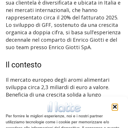
sua clientela è diversificata e ubicata in Italia e
nei mercati internazionali, che hanno
rappresentato circa il 20% del fatturato 2025.
Lo sviluppo di GFF, sostenuto da una crescita
organica a doppia cifra, si basa sull’esperienza
decennale nel comparto di Enrico Giotti e del
suo team presso Enrico Giotti SpA.
Il contesto
Il mercato europeo degli aromi alimentari
sviluppa circa 2,3 miliardi di euro a valore.
Beneficia di una crescita solida a lungo
termine, trainata da trend di consumo
alimentare stabili e dalla crescita demografica.
La domanda si sta orientando sempre più
Per fornire le migliori esperienze, noi e i nostri partner
utilizziamo tecnologie come i cookie per memorizzare e/o
verso alimenti più salutari realizzati con
accedere alle informazioni del dispositivo. Il consenso a queste