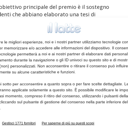
’obiettivo principale del premio è il sostegno
tudenti che abbiano elaborato una tesi di
cabili al settore della meccatronica e
riteri di valutazione: svolgimento della tesi
dell’applicabilità del progetto ed
re le migliori esperienze, noi e i nostri partner utilizziamo tecnologie co
er memorizzare e/o accedere alle informazioni del dispositivo. Il conse
cnologie permetterà a noi e ai nostri partner di elaborare dati personal
nti laureati in ingegneria meccatronica,
mento durante la navigazione o gli ID univoci su questo sito e di most
n tesi di laurea specialistica conseguita
non) personalizzati. Non acconsentire o ritirare il consenso può influire
mente su alcune caratteristiche e funzioni.
vo ordinamento, punteggio minimo 90/100 o
i sotto per acconsentire a quanto sopra o per fare scelte dettagliate. L
aranno applicate solamente a questo sito. È possibile modificare le impo
odulo di partecipazione al concorso, la tesi
asi momento, compreso il ritiro del consenso, utilizzando i pulsanti dell
cliccando sul pulsante di gestione del consenso nella parte inferiore del
ntesi della stessa insieme a una lettera di
.
re e il CV completo del candidato alla
onardo (via Liszt 21, 00144 Roma,
Gestisci 1771 fornitori
Per saperne di più su questi scopi
ro e non oltre il 4 novembre 2016.