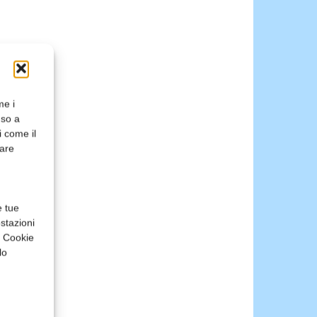
me i
nso a
i come il
rare
e tue
stazioni
a Cookie
lo