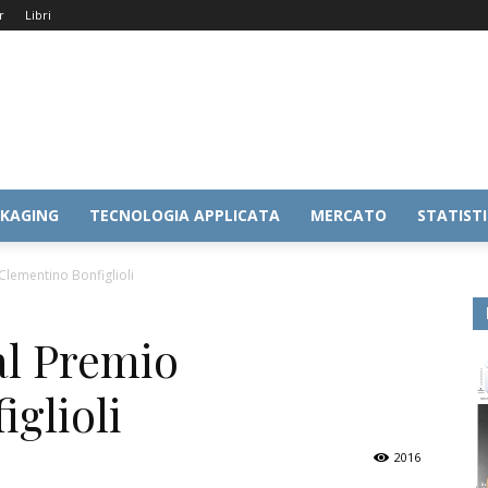
r
Libri
KAGING
TECNOLOGIA APPLICATA
MERCATO
STATIST
Clementino Bonfiglioli
al Premio
glioli
2016