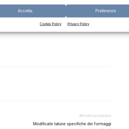
Accetta
Preferenze
 nella progettazione e costruzione di sistemi
 per processi industriali, per l’automazione,
Cookie Policy
Privacy Policy
applicazioni nel campo della generazione
Articolo successivo
Modificate talune specifiche dei formaggi