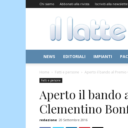
Chi siamo
Abbonati alla rivista
Iscriviti alla newslette
Il
Latte
NEWS
EDITORIALI
IMPIANTI
PAC
Home
Fatti e persone
Aperto il bando al Premio 
Fatti e persone
Aperto il bando 
Clementino Bonfi
redazione
20 Settembre 2016