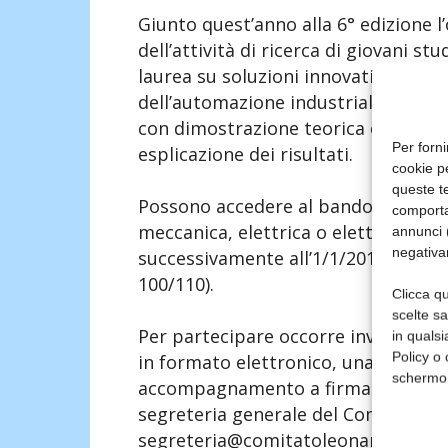
Giunto quest’anno alla 6° edizione l
dell’attività di ricerca di giovani s
laurea su soluzioni innovative appli
dell’automazione industriale. Tra i c
con dimostrazione teorica e pratica 
Per forni
esplicazione dei risultati.
cookie p
queste te
Possono accedere al bando gli stude
comporta
meccanica, elettrica o elettronica co
annunci (
negativa
successivamente all’1/1/2015 (nuo
100/110).
Clicca qu
scelte s
Per partecipare occorre inviare il m
in qualsi
Policy o 
in formato elettronico, una breve si
schermo
accompagnamento a firma del relato
segreteria generale del Comitato Le
segreteria@comitatoleonardo.it) ent