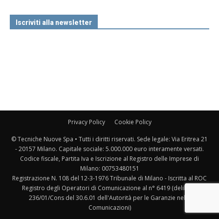
Iscriviti alla newsletter
Privacy Policy
Cookie Policy
© Tecniche Nuove Spa • Tutti i diritti riservati. Sede legale: Via Eritrea 21
- 20157 Milano. Capitale sociale: 5.000.000 euro interamente versati.
Codice fiscale, Partita Iva e Iscrizione al Registro delle Imprese di
Milano: 00753480151
Registrazione N. 108 del 12-3-1976 Tribunale di Milano - Iscritta al ROC
Registro degli Operatori di Comunicazione al n° 6419 (delibera
236/01/Cons del 30.6.01 dell'Autorità per le Garanzie nelle
Comunicazioni)