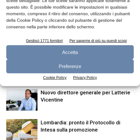
scelte dettagliate. Le tue scelte saranno applicate solamente a
questo sito. È possibile modificare le impostazioni in qualsiasi
Articolo precedente
Articolo successivo
momento, compreso il ritiro del consenso, utilizzando i pulsanti
Canali di guida per catene
Ismea: che cosa sta
della Cookie Policy o cliccando sul pulsante di gestione del
portacavi
succedendo al settore lattiero
consenso nella parte inferiore dello schermo.
Gestisci 1771 fornitori
Per saperne di più su questi scopi
ARTICOLI CORRELATI
ALTRO DALL'AUTORE
Accetta
Dalter riceve finanziamento da Intesa
Preferenze
Sanpaolo
Cookie Policy
Privacy Policy
Nuovo direttore generale per Latterie
Vicentine
Lombardia: pronto il Protocollo di
Intesa sulla promozione