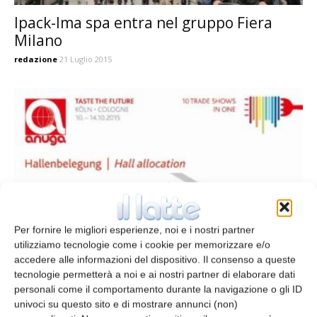
Ipack-Ima spa entra nel gruppo Fiera
Milano
redazione
21 Luglio 2015
Per fornire le migliori esperienze, noi e i nostri partner
All’Anuga di Colonia il food in vetrina
utilizziamo tecnologie come i cookie per memorizzare e/o
accedere alle informazioni del dispositivo. Il consenso a queste
redazione
11 Giugno 2015
tecnologie permetterà a noi e ai nostri partner di elaborare dati
personali come il comportamento durante la navigazione o gli ID
univoci su questo sito e di mostrare annunci (non)