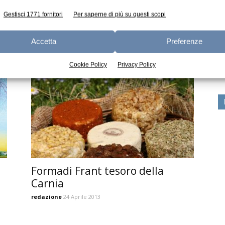
Gestisci 1771 fornitori
Per saperne di più su questi scopi
Canestrella, un formaggio a
Accetta
Preferenze
pasta semidura
Ed
Veronica Alloisio
30 Settembre 2013
Cookie Policy
Privacy Policy
Formadi Frant tesoro della
Carnia
redazione
24 Aprile 2013