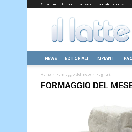
Chi siamo
Abbonati alla rivista
Iscriviti alla newslette
Il
Latte
NEWS
EDITORIALI
IMPIANTI
PAC
Home
Formaggio del mese
Pagina 8
FORMAGGIO DEL MES