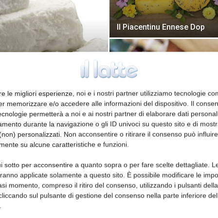
Il Piacentinu Ennese Dop
re le migliori esperienze, noi e i nostri partner utilizziamo tecnologie co
er memorizzare e/o accedere alle informazioni del dispositivo. Il conse
cnologie permetterà a noi e ai nostri partner di elaborare dati personal
mento durante la navigazione o gli ID univoci su questo sito e di most
Il Bauernkase
non) personalizzati. Non acconsentire o ritirare il consenso può influire
mente su alcune caratteristiche e funzioni.
i sotto per acconsentire a quanto sopra o per fare scelte dettagliate. L
aranno applicate solamente a questo sito. È possibile modificare le impo
asi momento, compreso il ritiro del consenso, utilizzando i pulsanti dell
cliccando sul pulsante di gestione del consenso nella parte inferiore del
.