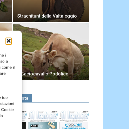
Strachítunt della Valtaleggio
me i
nso a
i come il
rare
Il Caciocavallo Podolico
e tue
Leggi la rivista
stazioni
a Cookie
lo