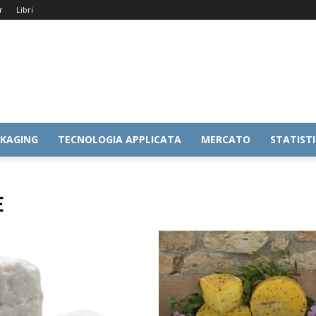
r
Libri
KAGING
TECNOLOGIA APPLICATA
MERCATO
STATIST
E