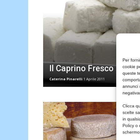
Per forni
Il Caprino Fresco
cookie p
queste te
Caterina Pinarelli
1 Aprile 2011
comporta
annunci (
negativa
Clicca qu
scelte s
in qualsi
Policy o 
schermo