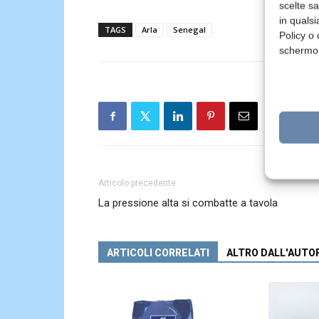
scelte s
in qualsi
TAGS
Arla
Senegal
Policy o 
schermo
Articolo precedente
La pressione alta si combatte a tavola
ARTICOLI CORRELATI
ALTRO DALL'AUTO