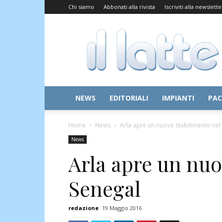
Chi siamo
Abbonati alla rivista
Iscriviti alla newslette
Il
Latte
NEWS
EDITORIALI
IMPIANTI
PAC
Home
News
Arla apre un nuovo stabilimento nel
News
Arla apre un nuo
Senegal
redazione
19 Maggio 2016