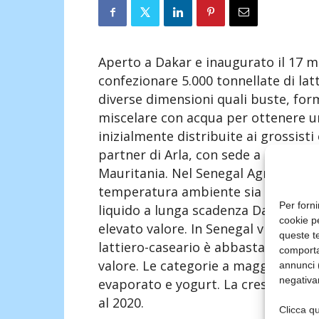
Aperto a Dakar e inaugurato il 17 m
confezionare 5.000 tonnellate di lat
diverse dimensioni quali buste, form
miscelare con acqua per ottenere un
inizialmente distribuite ai grossisti
partner di Arla, con sede a Dakar – 
Mauritania. Nel Senegal Agroline ha 
temperatura ambiente sia refrigerata
Per forni
liquido a lunga scadenza Dano® e ora
cookie p
elevato valore. In Senegal vivono ci
queste te
lattiero-caseario è abbastanza svil
comporta
valore. Le categorie a maggior rialz
annunci (
negativa
evaporato e yogurt. La crescita med
al 2020.
Clicca qu