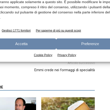
aranno applicate solamente a questo sito. È possibile modificare le impo
asi momento, compreso il ritiro del consenso, utilizzando i pulsanti dell
cliccando sul pulsante di gestione del consenso nella parte inferiore del
.
Gestisci 1771 fornitori
Per saperne di più su questi scopi
Accetta
Preferenze
Cookie Policy
Privacy Policy
Articolo successivo
Emmi crede nei formaggi di specialità
RE