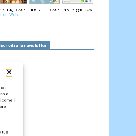
n.7 - Luglio 2026
n.6 - Giugno 2026
n.5 - Maggio 2026
icola Web
Iscriviti alla newsletter
me i
nso a
i come il
rare
e tue