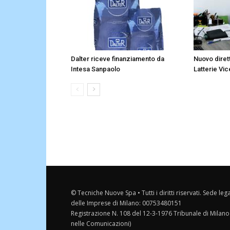
Dalter riceve finanziamento da
Nuovo diret
Intesa Sanpaolo
Latterie Vic
© Tecniche Nuove Spa • Tutti i diritti riservati. Sede leg
delle Imprese di Milano: 00753480151
Registrazione N. 108 del 12-3-1976 Tribunale di Milano 
nelle Comunicazioni)