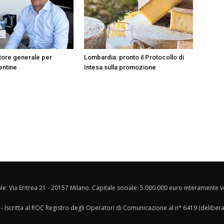
tore generale per
Lombardia: pronto il Protocollo di
entine
Intesa sulla promozione
ale: Via Eritrea 21 - 20157 Milano. Capitale sociale: 5.000.000 euro interamente ver
- Iscritta al ROC Registro degli Operatori di Comunicazione al n° 6419 (deliber