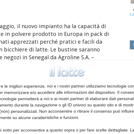
Ed
aggio, il nuovo impianto ha la capacità di
te in polvere prodotto in Europa in pack di
ati apprezzati perché pratici e facili da
 bicchiere di latte. Le bustine saranno
 e negozi in Senegal da Agroline S.A. –
e successivamente ai Paesi vicini come Mali e
una forte rete distributiva sia a
. In Senegal Arla è già presente con il latte
re le migliori esperienze, noi e i nostri partner utilizziamo tecnologie co
 intende allargare l’offerta con prodotti a
er memorizzare e/o accedere alle informazioni del dispositivo. Il conse
rca 14 milioni di persone e il suo mercato
cnologie permetterà a noi e ai nostri partner di elaborare dati personal
uppato ed è prossimo ai 250 milioni di euro a
mento durante la navigazione o gli ID univoci su questo sito e di most
o sono: latte in polvere aromatizzato, latte
non) personalizzati. Non acconsentire o ritirare il consenso può influire
mente su alcune caratteristiche e funzioni.
ia del mercato è stimata a +5% all’anno fino
i sotto per acconsentire a quanto sopra o per fare scelte dettagliate. L