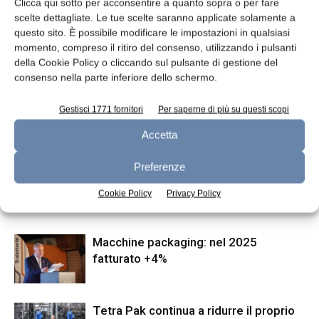
Clicca qui sotto per acconsentire a quanto sopra o per fare
scelte dettagliate. Le tue scelte saranno applicate solamente a
Articolo precedente
Articolo successivo
questo sito. È possibile modificare le impostazioni in qualsiasi
Responsabilità sociale delle
Anuga 2017 si tinge di tricolore
momento, compreso il ritiro del consenso, utilizzando i pulsanti
organizzazioni: le linee guida
della Cookie Policy o cliccando sul pulsante di gestione del
UNI-Fondazione Sodalitas
consenso nella parte inferiore dello schermo.
diventano internazionali
Gestisci 1771 fornitori
Per saperne di più su questi scopi
Accetta
ARTICOLI CORRELATI
ALTRO DALL'AUTORE
Preferenze
Investindustrial investe in P.A.
Aromatics
Cookie Policy
Privacy Policy
Macchine packaging: nel 2025
fatturato +4%
Tetra Pak continua a ridurre il proprio