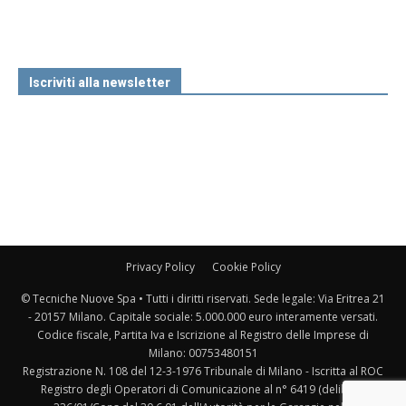
Iscriviti alla newsletter
Privacy Policy
Cookie Policy
© Tecniche Nuove Spa • Tutti i diritti riservati. Sede legale: Via Eritrea 21
- 20157 Milano. Capitale sociale: 5.000.000 euro interamente versati.
Codice fiscale, Partita Iva e Iscrizione al Registro delle Imprese di
Milano: 00753480151
Registrazione N. 108 del 12-3-1976 Tribunale di Milano - Iscritta al ROC
Registro degli Operatori di Comunicazione al n° 6419 (delibera