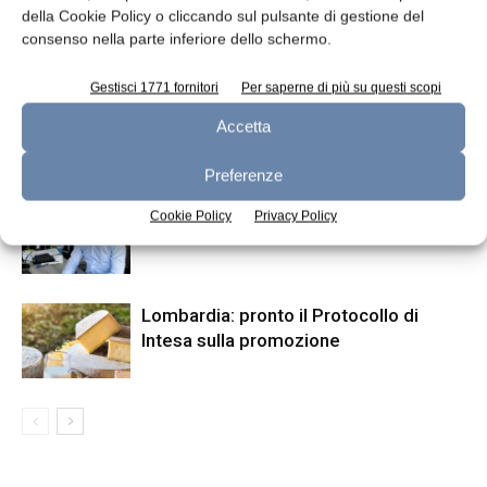
della Cookie Policy o cliccando sul pulsante di gestione del
consenso nella parte inferiore dello schermo.
ARTICOLI CORRELATI
ALTRO DALL'AUTORE
Gestisci 1771 fornitori
Per saperne di più su questi scopi
Dalter riceve finanziamento da Intesa
Accetta
Sanpaolo
Preferenze
Nuovo direttore generale per Latterie
Cookie Policy
Privacy Policy
Vicentine
Lombardia: pronto il Protocollo di
Intesa sulla promozione