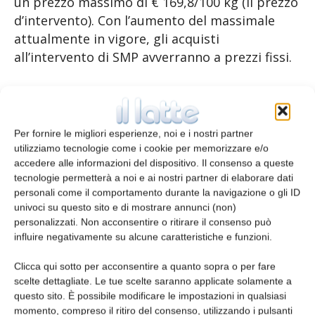
un prezzo massimo di € 169,8/100 kg (il prezzo
d’intervento). Con l’aumento del massimale
attualmente in vigore, gli acquisti
all’intervento di SMP avverranno a prezzi fissi.
TAGS
intervento pubblico
latte in polvere scremato
SMP
Per fornire le migliori esperienze, noi e i nostri partner
utilizziamo tecnologie come i cookie per memorizzare e/o
accedere alle informazioni del dispositivo. Il consenso a queste
tecnologie permetterà a noi e ai nostri partner di elaborare dati
personali come il comportamento durante la navigazione o gli ID
univoci su questo sito e di mostrare annunci (non)
personalizzati. Non acconsentire o ritirare il consenso può
influire negativamente su alcune caratteristiche e funzioni.
Articolo precedente
Articolo successivo
Clicca qui sotto per acconsentire a quanto sopra o per fare
Aggiornamento mercati 30-6-
In rialzo le previsioni di export
scelte dettagliate. Le tue scelte saranno applicate solamente a
2016
di Parmigiano Reggiano negli
questo sito. È possibile modificare le impostazioni in qualsiasi
USA
momento, compreso il ritiro del consenso, utilizzando i pulsanti