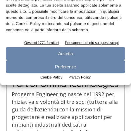
scelte dettagliate. Le tue scelte saranno applicate solamente a
Progema Engineering entra in
questo sito. È possibile modificare le impostazioni in qualsiasi
momento, compreso il ritiro del consenso, utilizzando i pulsanti
Omnia Technologies
della Cookie Policy o cliccando sul pulsante di gestione del
consenso nella parte inferiore dello schermo.
Gestisci 1771 fornitori
Per saperne di più su questi scopi
Accetta
Preferenze
Cookie Policy
Privacy Policy
Progema Engineering nasce nel 1992 per
iniziativa e volontà di tre soci (tuttora alla
guida dell’azienda) con la mission di
progettare e realizzare applicazioni per
impianti industriali dedicati a