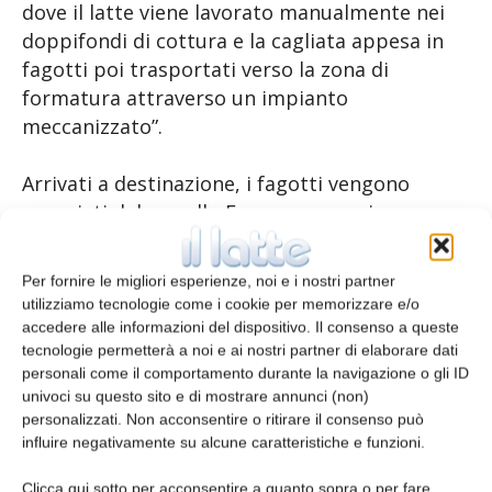
dove il latte viene lavorato manualmente nei
doppifondi di cottura e la cagliata appesa in
fagotti poi trasportati verso la zona di
formatura attraverso un impianto
meccanizzato”.
Arrivati a destinazione, i fagotti vengono
sganciati dal carrello Express per poi essere
portati manualmente nelle camere di sosta,
dove nelle prime ore vengono sottoposti alle
Per fornire le migliori esperienze, noi e i nostri partner
operazioni di voltatura. “Per il futuro stiamo
utilizziamo tecnologie come i cookie per memorizzare e/o
valutando, insieme a Progema, la possibilità di
accedere alle informazioni del dispositivo. Il consenso a queste
automatizzare anche questa fase attraverso
tecnologie permetterà a noi e ai nostri partner di elaborare dati
personali come il comportamento durante la navigazione o gli ID
un voltaforme in grado di alleviare il carico di
univoci su questo sito e di mostrare annunci (non)
lavoro manuale nella prima, seconda e terza
personalizzati. Non acconsentire o ritirare il consenso può
giornata di produzione”, conclude Marcello
influire negativamente su alcune caratteristiche e funzioni.
Vezzani.
Clicca qui sotto per acconsentire a quanto sopra o per fare