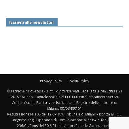
Iscriviti alla newsletter
Privacy Policy
Cookie Policy
© Tecniche Nuove Spa • Tutti i diritti riservati. Sede legale: Via Eritrea 21
- 20157 Milano. Capitale sociale: 5.000.000 euro interamente versati.
Codice fiscale, Partita Iva e Iscrizione al Registro delle Imprese di
Milano: 00753480151
Registrazione N. 108 del 12-3-1976 Tribunale di Milano - Iscritta al ROC
Registro degli Operatori di Comunicazione al n° 6419 (delibera
236/01/Cons del 30.6.01 dell'Autorità per le Garanzie nelle