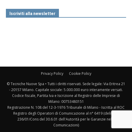
Iscriviti alla newsletter
Privacy Policy
Cookie Policy
© Tecniche Nuove Spa • Tutti i diritti riservati. Sede legale: Via Eritrea 21
- 20157 Milano. Capitale sociale: 5.000.000 euro interamente versati.
Codice fiscale, Partita Iva e Iscrizione al Registro delle Imprese di
Milano: 00753480151
Registrazione N. 108 del 12-3-1976 Tribunale di Milano - Iscritta al ROC
Registro degli Operatori di Comunicazione al n° 6419 (delibera
236/01/Cons del 30.6.01 dell'Autorità per le Garanzie nelle
Comunicazioni)