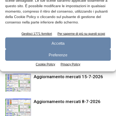
scelte dettagliate. Le tue scelte saranno applicate solamente a
questo sito. È possibile modificare le impostazioni in qualsiasi
Articolo precedente
Articolo successivo
momento, compreso il ritiro del consenso, utilizzando i pulsanti
Automatizzare il processo
Guida FIL-IDF alla prevenzione
della Cookie Policy o cliccando sul pulsante di gestione del
caseario
dei clorati
consenso nella parte inferiore dello schermo.
Gestisci 1771 fornitori
Per saperne di più su questi scopi
ARTICOLI CORRELATI
ALTRO DALL'AUTORE
Accetta
Aggiornamento mercati 22-7-2026
Preferenze
Cookie Policy
Privacy Policy
Aggiornamento mercati 15-7-2026
Aggiornamento mercati 8-7-2026