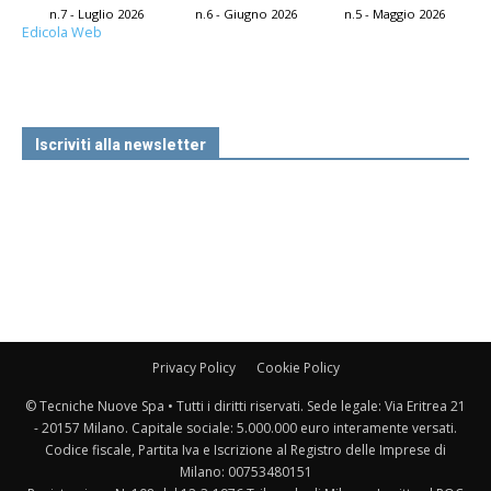
n.7 - Luglio 2026
n.6 - Giugno 2026
n.5 - Maggio 2026
Edicola Web
Iscriviti alla newsletter
Privacy Policy
Cookie Policy
© Tecniche Nuove Spa • Tutti i diritti riservati. Sede legale: Via Eritrea 21
- 20157 Milano. Capitale sociale: 5.000.000 euro interamente versati.
Codice fiscale, Partita Iva e Iscrizione al Registro delle Imprese di
Milano: 00753480151