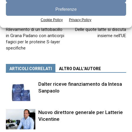
Preferenze
Cookie Policy
Privacy Policy
Articolo precedente
Articolo successivo
Rilevamento di un lattobacillo
Delle quote latte si discuta
in Grana Padano con anticorpi
insieme nell’UE
fagici per le proteine S-layer
specifiche
ARTICOLI CORRELATI
ALTRO DALL'AUTORE
Dalter riceve finanziamento da Intesa
Sanpaolo
Nuovo direttore generale per Latterie
Vicentine