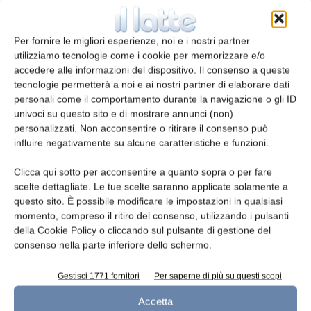
eventuali violazioni. Per il tramite del
Programma VeRO, il Dipartimento ICQRF ha
Per fornire le migliori esperienze, noi e i nostri partner
inviato a eBay la “notifica di violazione di diritti
utilizziamo tecnologie come i cookie per memorizzare e/o
di proprietà intellettuale in relazione alle
accedere alle informazioni del dispositivo. Il consenso a queste
produzioni DOP e IGP” e il marketplace ha
tecnologie permetterà a noi e ai nostri partner di elaborare dati
rimosso l’annuncio. Contestualmente,
personali come il comportamento durante la navigazione o gli ID
univoci su questo sito e di mostrare annunci (non)
l’Ispettorato ha attivato le procedure di
personalizzati. Non acconsentire o ritirare il consenso può
protezione ex officio su tutto il territorio
influire negativamente su alcune caratteristiche e funzioni.
dell’Unione europea per il blocco della
commercializzazione dei prodotti rilevati.
Clicca qui sotto per acconsentire a quanto sopra o per fare
scelte dettagliate. Le tue scelte saranno applicate solamente a
questo sito. È possibile modificare le impostazioni in qualsiasi
momento, compreso il ritiro del consenso, utilizzando i pulsanti
TAGS
Asiago
Dop/Igp
tutela
della Cookie Policy o cliccando sul pulsante di gestione del
consenso nella parte inferiore dello schermo.
Gestisci 1771 fornitori
Per saperne di più su questi scopi
Accetta