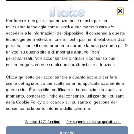
Per fornire le migliori esperienze, noi e i nostri partner
utilizziamo tecnologie come i cookie per memorizzare e/o
accedere alle informazioni del dispositivo. Il consenso a queste
tecnologie permetterà a noi e ai nostri partner di elaborare dati
personali come il comportamento durante la navigazione o gli ID
Sisma 2012: non è illegittimo il ristoro ai
univoci su questo sito e di mostrare annunci (non)
produttori di formaggi DOP
personalizzati. Non acconsentire o ritirare il consenso può
influire negativamente su alcune caratteristiche e funzioni.
redazione
4 Novembre 2025
Clicca qui sotto per acconsentire a quanto sopra o per fare
scelte dettagliate. Le tue scelte saranno applicate solamente a
questo sito. È possibile modificare le impostazioni in qualsiasi
momento, compreso il ritiro del consenso, utilizzando i pulsanti
della Cookie Policy o cliccando sul pulsante di gestione del
consenso nella parte inferiore dello schermo.
Gestisci 1771 fornitori
Per saperne di più su questi scopi
Accetta