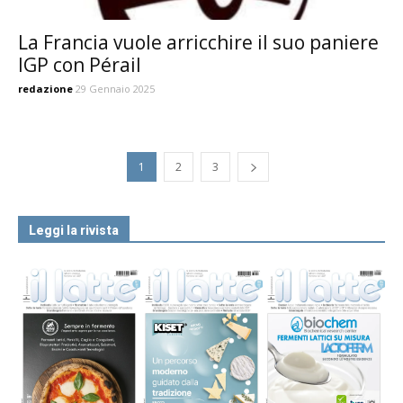
La Francia vuole arricchire il suo paniere
IGP con Pérail
redazione
29 Gennaio 2025
1
2
3
Leggi la rivista