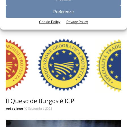
Toma Piemontese: disciplinare
Preferenze
modificato
Cookie Policy
Privacy Policy
redazione
28 Ottobre 2025
Il Queso de Burgos è IGP
redazione
10 Settembre 2025