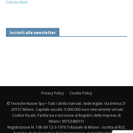
Edicola Web
Iscriviti alla newsletter
Privacy Policy
Cookie Policy
© Tecniche Nuove Spa • Tutti i diritti riservati. Sede legale: Via Eritrea 21
- 20157 Milano. Capitale sociale: 5.000.000 euro interamente versati.
Codice fiscale, Partita Iva e Iscrizione al Registro delle Imprese di
Milano: 00753480151
Registrazione N. 108 del 12-3-1976 Tribunale di Milano - Iscritta al ROC