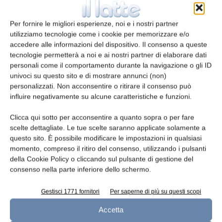
di un finanziamento agevolato a copertura del 50%
dell’investimento totale previsto”, chiarisce una nota
Per fornire le migliori esperienze, noi e i nostri partner
utilizziamo tecnologie come i cookie per memorizzare e/o
aziendale. A giugno poi è arrivato il via libera da parte
accedere alle informazioni del dispositivo. Il consenso a queste
dell’assemblea dei soci di Mukki (Centrale del latte di
tecnologie permetterà a noi e ai nostri partner di elaborare dati
personali come il comportamento durante la navigazione o gli ID
Firenze, Pistoia e Livorno SpA) per “avviare un percorso
univoci su questo sito e di mostrare annunci (non)
per la redazione del progetto di fusione con la Centrale
personalizzati. Non acconsentire o ritirare il consenso può
di Torino”.
influire negativamente su alcune caratteristiche e funzioni.
Clicca qui sotto per acconsentire a quanto sopra o per fare
scelte dettagliate. Le tue scelte saranno applicate solamente a
questo sito. È possibile modificare le impostazioni in qualsiasi
momento, compreso il ritiro del consenso, utilizzando i pulsanti
TAGS
centrale del latte
latte
UHT
yogurt
della Cookie Policy o cliccando sul pulsante di gestione del
consenso nella parte inferiore dello schermo.
Gestisci 1771 fornitori
Per saperne di più su questi scopi
Accetta