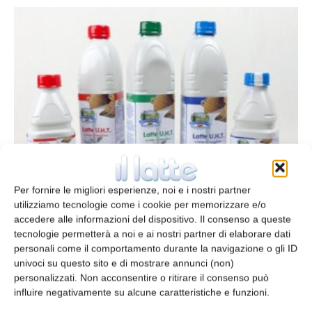
Latteria Sociale Valtellina entra nel
mercato del latte UHT
Per fornire le migliori esperienze, noi e i nostri partner
redazione
4 Novembre 2015
utilizziamo tecnologie come i cookie per memorizzare e/o
accedere alle informazioni del dispositivo. Il consenso a queste
tecnologie permetterà a noi e ai nostri partner di elaborare dati
personali come il comportamento durante la navigazione o gli ID
univoci su questo sito e di mostrare annunci (non)
personalizzati. Non acconsentire o ritirare il consenso può
influire negativamente su alcune caratteristiche e funzioni.