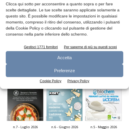
Clicca qui sotto per acconsentire a quanto sopra o per fare
scelte dettagliate. Le tue scelte saranno applicate solamente a
questo sito. È possibile modificare le impostazioni in qualsiasi
momento, compreso il ritiro del consenso, utilizzando i pulsanti
della Cookie Policy o cliccando sul pulsante di gestione del
Centrale del latte di Torino: bilancio del
consenso nella parte inferiore dello schermo.
primo semestre 2015
redazione
24 Agosto 2015
Gestisci 1771 fornitori
Per saperne di più su questi scopi
Accetta
Leggi la rivista
Preferenze
Cookie Policy
Privacy Policy
n.7 - Luglio 2026
n.6 - Giugno 2026
n.5 - Maggio 2026