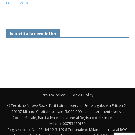
Edicola Web
Iscriviti alla newsletter
Privacy Policy
Cookie Policy
© Tecniche Nuove Spa • Tutti i diritti riservati. Sede legale: Via Eritrea 21
- 20157 Milano. Capitale sociale: 5.000.000 euro interamente versati.
Codice fiscale, Partita Iva e Iscrizione al Registro delle Imprese di
Milano: 00753480151
Registrazione N. 108 del 12-3-1976 Tribunale di Milano - Iscritta al ROC