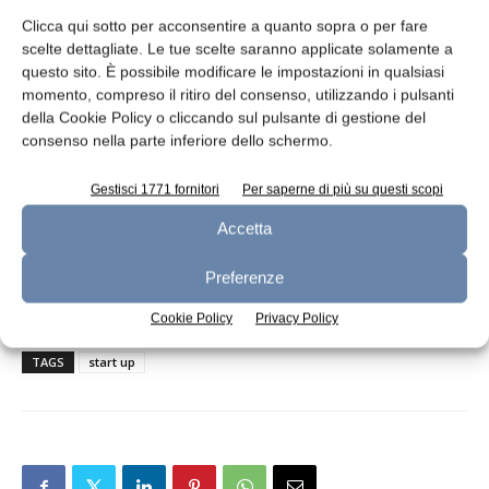
ai responsabili della ricerca e sviluppo del
Clicca qui sotto per acconsentire a quanto sopra o per fare
Parco Tecnologico che restringerà la rosa dei
scelte dettagliate. Le tue scelte saranno applicate solamente a
finalisti fino a determinare 5 progetti vincitori
questo sito. È possibile modificare le impostazioni in qualsiasi
che parteciperanno per 6 mesi (da aprile a
momento, compreso il ritiro del consenso, utilizzando i pulsanti
settembre 2016) all’Alimenta Accelerating
della Cookie Policy o cliccando sul pulsante di gestione del
consenso nella parte inferiore dello schermo.
Program, all’interno dell’incubatore certificato
del Parco Tecnologico di Lodi, dove
Gestisci 1771 fornitori
Per saperne di più su questi scopi
svilupperanno un piano di business solido e
Accetta
acquisiranno tutti gli elementi abilitanti per
un piano commerciale da presentare
Preferenze
successivamente agli investitori.
Cookie Policy
Privacy Policy
TAGS
start up