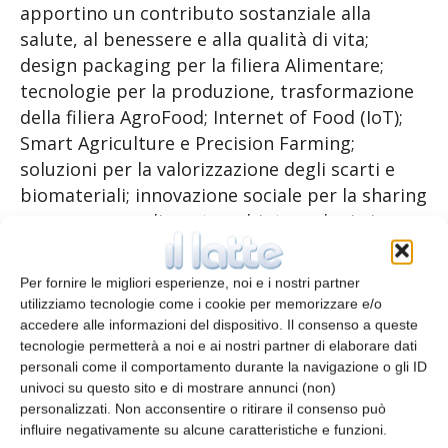
apportino un contributo sostanziale alla
salute, al benessere e alla qualità di vita;
design packaging per la filiera Alimentare;
tecnologie per la produzione, trasformazione
della filiera AgroFood; Internet of Food (IoT);
Smart Agriculture e Precision Farming;
soluzioni per la valorizzazione degli scarti e
biomateriali; innovazione sociale per la sharing
economy agroalimentare; biotecnologie in
ambito Life Sciences e per le produzioni
agroalimentari (Food Safety e Food Security).
Per fornire le migliori esperienze, noi e i nostri partner
utilizziamo tecnologie come i cookie per memorizzare e/o
Tutte le proposte saranno valutate da una
accedere alle informazioni del dispositivo. Il consenso a queste
tecnologie permetterà a noi e ai nostri partner di elaborare dati
commissione tecnica, composta da profili di
personali come il comportamento durante la navigazione o gli ID
alto spessore tecnologico e di business: grandi
univoci su questo sito e di mostrare annunci (non)
imprese del settore food e della bioeconomia,
personalizzati. Non acconsentire o ritirare il consenso può
rappresentanti del mondo finanziario, insieme
influire negativamente su alcune caratteristiche e funzioni.