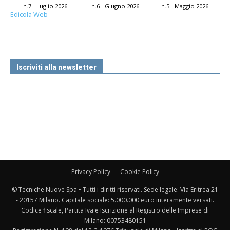
n.7 - Luglio 2026
n.6 - Giugno 2026
n.5 - Maggio 2026
Edicola Web
Iscriviti alla newsletter
Privacy Policy
Cookie Policy
© Tecniche Nuove Spa • Tutti i diritti riservati. Sede legale: Via Eritrea 21
- 20157 Milano. Capitale sociale: 5.000.000 euro interamente versati.
Codice fiscale, Partita Iva e Iscrizione al Registro delle Imprese di
Milano: 00753480151