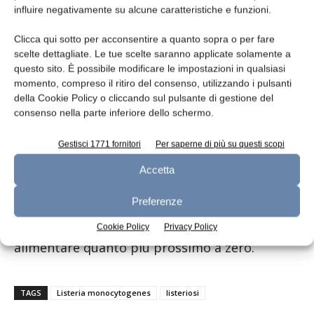
nostro Paese confermano come la
influire negativamente su alcune caratteristiche e funzioni.
contaminazione microbiologica, in particolare
Clicca qui sotto per acconsentire a quanto sopra o per fare
da
L. monocytogenes
, sia il primo fattore di
scelte dettagliate. Le tue scelte saranno applicate solamente a
rischio alimentare per latte e formaggi, più dei
questo sito. È possibile modificare le impostazioni in qualsiasi
residui e dei contaminanti.
momento, compreso il ritiro del consenso, utilizzando i pulsanti
della Cookie Policy o cliccando sul pulsante di gestione del
consenso nella parte inferiore dello schermo.
Nel complesso, la relazione di Ecdc e Efsa
conferma che la riduzione del rischio di
Gestisci 1771 fornitori
Per saperne di più su questi scopi
contaminazione da
L. monocytogenes
deve
Accetta
rimanere un obiettivo strategico nelle
politiche di sanità pubblica. E che la lotta alle
Preferenze
zoonosi veicolate da alimenti richiede ulteriori
e costanti sforzi per ridurre il rischio
Cookie Policy
Privacy Policy
alimentare quanto più prossimo a zero.
TAGS
Listeria monocytogenes
listeriosi