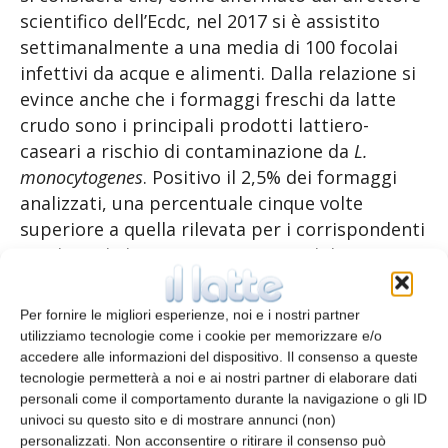
scientifico dell’Ecdc, nel 2017 si è assistito
settimanalmente a una media di 100 focolai
infettivi da acque e alimenti. Dalla relazione si
evince anche che i formaggi freschi da latte
crudo sono i principali prodotti lattiero-
caseari a rischio di contaminazione da
L.
monocytogenes
. Positivo il 2,5% dei formaggi
analizzati, una percentuale cinque volte
superiore a quella rilevata per i corrispondenti
prodotti da latte pastorizzato. Nel documento
Ecdc/Efsa non vengono dettagliati gli aspetti
specifici dei singoli Paesi. Tuttavia, le
Per fornire le migliori esperienze, noi e i nostri partner
indicazioni generali non sono dissimili da
utilizziamo tecnologie come i cookie per memorizzare e/o
quelle contenute nella Relazione al Piano
accedere alle informazioni del dispositivo. Il consenso a queste
tecnologie permetterà a noi e ai nostri partner di elaborare dati
Nazionale Integrato (PIN) per il 2017 del
personali come il comportamento durante la navigazione o gli ID
ministero della Salute. Infatti, anche se non
univoci su questo sito e di mostrare annunci (non)
allarmanti, i risultati dei controlli effettuati nel
personalizzati. Non acconsentire o ritirare il consenso può