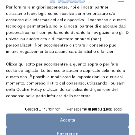
referenza TRIO CRISPY LAYERS, in cui venature
Per fornire le migliori esperienze, noi e i nostri partner
di cioccolato rubry croccante intercalano strati
utilizziamo tecnologie come i cookie per memorizzare e/o
di gelato al pistacchio e alla panna. La seconda
accedere alle informazioni del dispositivo. Il consenso a queste
tecnologie permetterà a noi e ai nostri partner di elaborare dati
referenza è invece uno stecco con copertura
personali come il comportamento durante la navigazione o gli ID
croccante al cioccolato ruby che racchiude un
univoci su questo sito e di mostrare annunci (non)
gelato alla panna.
personalizzati. Non acconsentire o ritirare il consenso può
Häagen-Dazs® è un marchio registrato di cui
influire negativamente su alcune caratteristiche e funzioni.
Froneri è licenziataria.
Clicca qui sotto per acconsentire a quanto sopra o per fare
scelte dettagliate. Le tue scelte saranno applicate solamente a
questo sito. È possibile modificare le impostazioni in qualsiasi
TAGS
Froneri
Gelato
momento, compreso il ritiro del consenso, utilizzando i pulsanti
della Cookie Policy o cliccando sul pulsante di gestione del
consenso nella parte inferiore dello schermo.
Gestisci 1771 fornitori
Per saperne di più su questi scopi
Accetta
Preferenze