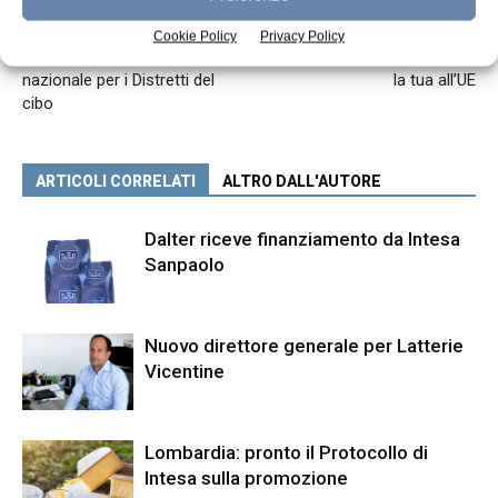
Articolo precedente
Articolo successivo
Cookie Policy
Privacy Policy
Aperto il primo bando
Iniziativa “Cibo sostenibile”: dì
nazionale per i Distretti del
la tua all’UE
cibo
ARTICOLI CORRELATI
ALTRO DALL'AUTORE
Dalter riceve finanziamento da Intesa
Sanpaolo
Nuovo direttore generale per Latterie
Vicentine
Lombardia: pronto il Protocollo di
Intesa sulla promozione