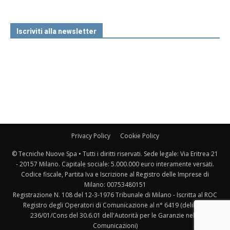
Iscriviti alla newsletter
Privacy Policy
Cookie Policy
© Tecniche Nuove Spa • Tutti i diritti riservati. Sede legale: Via Eritrea 21
- 20157 Milano. Capitale sociale: 5.000.000 euro interamente versati.
Codice fiscale, Partita Iva e Iscrizione al Registro delle Imprese di
Milano: 00753480151
Registrazione N. 108 del 12-3-1976 Tribunale di Milano - Iscritta al ROC
Registro degli Operatori di Comunicazione al n° 6419 (delibera
236/01/Cons del 30.6.01 dell'Autorità per le Garanzie nelle
Comunicazioni)