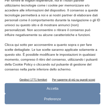
Per fornire le migliori esperienze, noi e i nostri partner
contributo a fondo perduto per singolo
utilizziamo tecnologie come i cookie per memorizzare e/o
programma di investimenti pari a 2,5 milioni di
accedere alle informazioni del dispositivo. Il consenso a queste
tecnologie permetterà a noi e ai nostri partner di elaborare dati
euro.
personali come il comportamento durante la navigazione o gli ID
univoci su questo sito e di mostrare annunci (non)
I Distretti del cibo
personalizzati. Non acconsentire o ritirare il consenso può
influire negativamente su alcune caratteristiche e funzioni.
La legge definisce Distretti del cibo:
Clicca qui sotto per acconsentire a quanto sopra o per fare
– i distretti rurali e agroalimentari di
scelte dettagliate. Le tue scelte saranno applicate solamente a
questo sito. È possibile modificare le impostazioni in qualsiasi
qualità già riconosciuti o da riconoscere;
momento, compreso il ritiro del consenso, utilizzando i pulsanti
– i distretti localizzati in aree urbane o
della Cookie Policy o cliccando sul pulsante di gestione del
periurbane caratterizzati da una
consenso nella parte inferiore dello schermo.
significativa presenza di attività agricole
volte alla riqualificazione ambientale e
Gestisci 1771 fornitori
Per saperne di più su questi scopi
sociale delle aree;
Accetta
– i distretti caratterizzati dall’integrazione
fra attività agricole e attività di
Preferenze
prossimità;