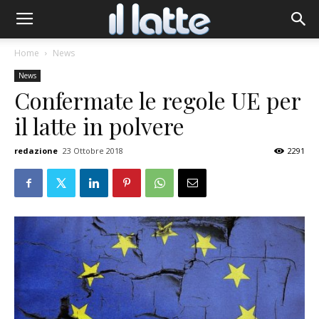
Home
News
News
Confermate le regole UE per
il latte in polvere
redazione
23 Ottobre 2018
2291