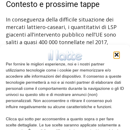
Contesto e prossime tappe
In conseguenza della difficile situazione dei
mercati lattiero-caseari, i quantitativi di LSP
giacenti all’intervento pubblico nell’UE sono
saliti a quasi 400 000 tonnellate nel 2017,
facendo sorgere il rischio di una grave
pressione sul mercato, con un impatto
negativo sui prezzi dei prodotti lattiero-
Per fornire le migliori esperienze, noi e i nostri partner
utilizziamo tecnologie come i cookie per memorizzare e/o
caseari. Nel 2018 i prezzi di mercato dell’UE
accedere alle informazioni del dispositivo. Il consenso a queste
per il latte scremato in polvere sono rimasti in
tecnologie permetterà a noi e ai nostri partner di elaborare dati
media di circa il 19% al di sotto del livello di
personali come il comportamento durante la navigazione o gli ID
intervento pubblico, mentre i prezzi del burro
univoci su questo sito e di mostrare annunci (non)
personalizzati. Non acconsentire o ritirare il consenso può
sono stati del 117% al di sopra di tale livello,
influire negativamente su alcune caratteristiche e funzioni.
ampliando così il divario tra il prezzo delle
materie grasse e quello delle proteine.
Clicca qui sotto per acconsentire a quanto sopra o per fare
scelte dettagliate. Le tue scelte saranno applicate solamente a