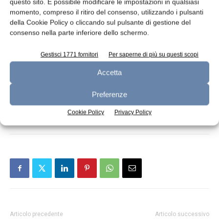
questo sito. È possibile modificare le impostazioni in qualsiasi
In questo contesto e al fine di evitare turbative
momento, compreso il ritiro del consenso, utilizzando i pulsanti
del mercato, il Consiglio aveva già deciso, nel
della Cookie Policy o cliccando sul pulsante di gestione del
gennaio 2018, di rinunciare all’acquisto
consenso nella parte inferiore dello schermo.
automatico all’intervento di LSP.
Gestisci 1771 fornitori
Per saperne di più su questi scopi
Il regolamento adottato entrerà in vigore il
Accetta
giorno successivo alla sua pubblicazione.
Preferenze
TAGS
latte in polvere scremato
Cookie Policy
Privacy Policy
Articolo precedente
Articolo successivo