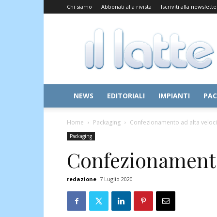
Chi siamo
Abbonati alla rivista
Iscriviti alla newslette
Il
Latte
NEWS
EDITORIALI
IMPIANTI
PAC
Home
Packaging
Confezionamento ad alta veloci
Packaging
Confezionamento 
redazione
7 Luglio 2020