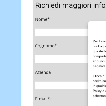
Richiedi maggiori inf
Nome*
Per forni
Cognome*
cookie p
queste te
comporta
annunci (
negativa
Azienda
Clicca qu
scelte s
in qualsi
Policy o 
schermo
E-mail*