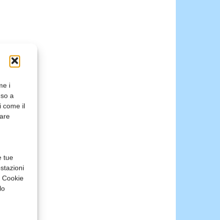
me i
nso a
i come il
rare
e tue
stazioni
a Cookie
lo