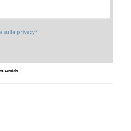
a sulla privacy*
 orizzontale