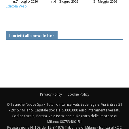
n.7 - Luglio 2026
n.6 - Giugno 2026
n.5 - Maggio 2026
Edicola Web
Iscriviti alla newsletter
Privacy Policy
Cookie Policy
© Tecniche Nuove Spa • Tutti i diritti riservati. Sede legale: Via Eritrea 21
- 20157 Milano. Capitale sociale: 5.000.000 euro interamente versati.
Codice fiscale, Partita Iva e Iscrizione al Registro delle Imprese di
Milano: 00753480151
Registrazione N. 108 del 12-3-1976 Tribunale di Milano - Iscritta al ROC