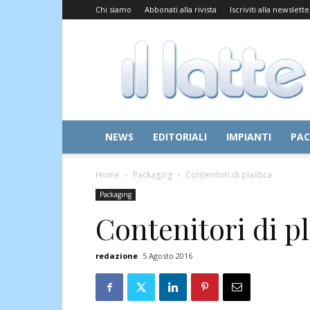
Chi siamo
Abbonati alla rivista
Iscriviti alla newslette
Il
Latte
NEWS
EDITORIALI
IMPIANTI
PAC
Home
Packaging
Contenitori di plastica
Packaging
Contenitori di pl
redazione
5 Agosto 2016