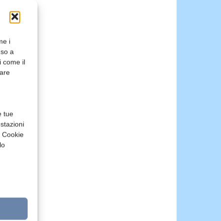
me i
nso a
i come il
rare
e tue
stazioni
a Cookie
lo