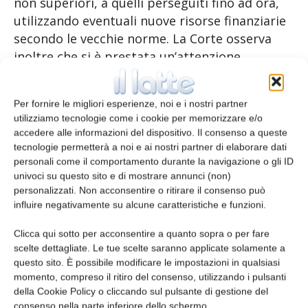
non superiori, a quelli perseguiti fino ad ora,
utilizzando eventuali nuove risorse finanziarie
secondo le vecchie norme. La Corte osserva
inoltre che si è prestata un’attenzione
crescente ai pagamenti erogati ad agricoltori
che non sono realmente tali ma che
Per fornire le migliori esperienze, noi e i nostri partner
acquistano terreni agricoli per ricevere i
utilizziamo tecnologie come i cookie per memorizzare e/o
pagamenti PAC; invita la Commissione e i
accedere alle informazioni del dispositivo. Il consenso a queste
responsabili delle politiche a usare l’anno
tecnologie permetterà a noi e ai nostri partner di elaborare dati
supplementare per valutare i rischi correlati e
personali come il comportamento durante la navigazione o gli ID
univoci su questo sito e di mostrare annunci (non)
la necessità di rivedere i criteri stabiliti nelle
personalizzati. Non acconsentire o ritirare il consenso può
proposte legislative relative alla PAC post
influire negativamente su alcune caratteristiche e funzioni.
2020. Precisa infine che la valutazione ex post
dell’attuale periodo è rinviata alla fine del 2026;
Clicca qui sotto per acconsentire a quanto sopra o per fare
scelte dettagliate. Le tue scelte saranno applicate solamente a
ne consegue che la Commissione
questo sito. È possibile modificare le impostazioni in qualsiasi
preparerebbe la propria proposta per la PAC
momento, compreso il ritiro del consenso, utilizzando i pulsanti
successiva al 2027 senza aver pienamente
della Cookie Policy o cliccando sul pulsante di gestione del
valutato la performance della PAC del periodo
consenso nella parte inferiore dello schermo.