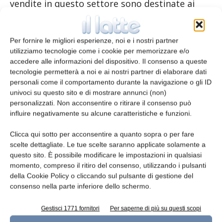
vendite in questo settore sono destinate ai
mercati esteri per l’83%.
In Italia, si conferma il settore food come
Per fornire le migliori esperienze, noi e i nostri partner
utilizziamo tecnologie come i cookie per memorizzare e/o
predominante (37,1%), seguito da beverage e
accedere alle informazioni del dispositivo. Il consenso a queste
altro.
tecnologie permetterà a noi e ai nostri partner di elaborare dati
personali come il comportamento durante la navigazione o gli ID
La struttura del settore
univoci su questo sito e di mostrare annunci (non)
personalizzati. Non acconsentire o ritirare il consenso può
influire negativamente su alcune caratteristiche e funzioni.
Da un punto di vista industriale, il settore dei
costruttori italiani di macchine per il
Clicca qui sotto per acconsentire a quanto sopra o per fare
confezionamento e l’imballaggio riflette
scelte dettagliate. Le tue scelte saranno applicate solamente a
questo sito. È possibile modificare le impostazioni in qualsiasi
perfettamente la struttura dell’industria
momento, compreso il ritiro del consenso, utilizzando i pulsanti
italiana.
della Cookie Policy o cliccando sul pulsante di gestione del
consenso nella parte inferiore dello schermo.
Il 65,8% delle aziende genera fatturati inferiori
ai 5 milioni di euro e contribuisce ad appena il
Gestisci 1771 fornitori
Per saperne di più su questi scopi