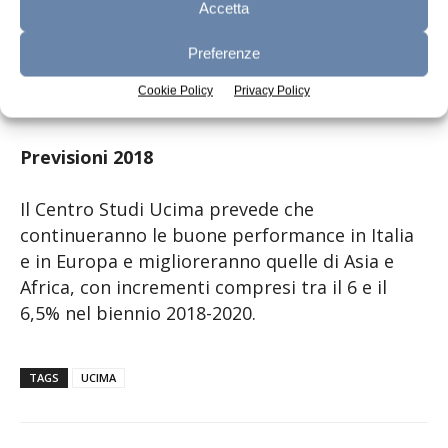
8,9% del giro d’affari.
Accetta
Le 48 imprese di dimensioni maggiori (con
Preferenze
fatturati oltre i 25 milioni di euro), al contrario,
Cookie Policy
Privacy Policy
realizzano invece il 66,8% del fatturato totale.
Previsioni 2018
Il Centro Studi Ucima prevede che
continueranno le buone performance in Italia
e in Europa e miglioreranno quelle di Asia e
Africa, con incrementi compresi tra il 6 e il
6,5% nel biennio 2018-2020.
TAGS
UCIMA