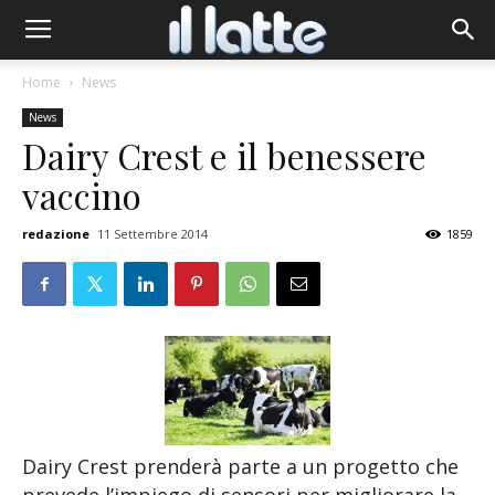
Home
News
News
Dairy Crest e il benessere
vaccino
redazione
11 Settembre 2014
1859
Dairy Crest prenderà parte a un progetto che