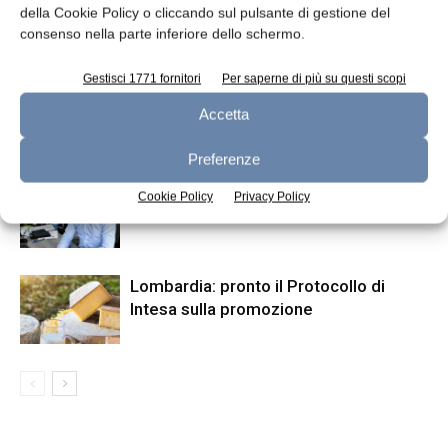
della Cookie Policy o cliccando sul pulsante di gestione del
consenso nella parte inferiore dello schermo.
ARTICOLI CORRELATI
ALTRO DALL'AUTORE
Gestisci 1771 fornitori
Per saperne di più su questi scopi
Dalter riceve finanziamento da Intesa
Accetta
Sanpaolo
Preferenze
Nuovo direttore generale per Latterie
Cookie Policy
Privacy Policy
Vicentine
Lombardia: pronto il Protocollo di
Intesa sulla promozione