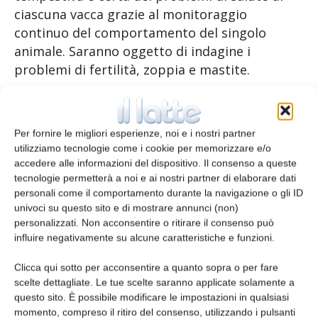
ciascuna vacca grazie al monitoraggio
continuo del comportamento del singolo
animale. Saranno oggetto di indagine i
problemi di fertilità, zoppia e mastite.
TAGS
benessere
mastite
Per fornire le migliori esperienze, noi e i nostri partner
utilizziamo tecnologie come i cookie per memorizzare e/o
accedere alle informazioni del dispositivo. Il consenso a queste
tecnologie permetterà a noi e ai nostri partner di elaborare dati
personali come il comportamento durante la navigazione o gli ID
univoci su questo sito e di mostrare annunci (non)
personalizzati. Non acconsentire o ritirare il consenso può
influire negativamente su alcune caratteristiche e funzioni.
Articolo precedente
Articolo successivo
Clicca qui sotto per acconsentire a quanto sopra o per fare
scelte dettagliate. Le tue scelte saranno applicate solamente a
Formaggi affettati in
Gli USA contestano l’apertura
questo sito. È possibile modificare le impostazioni in qualsiasi
termoformato
del Canada ai formaggi Ue
momento, compreso il ritiro del consenso, utilizzando i pulsanti