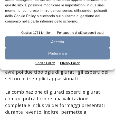
partita dall’azienda di soggiorno della Valle
questo sito. È possibile modificare le impostazioni in qualsiasi
momento, compreso il ritiro del consenso, utilizzando i pulsanti
Aurina che non solo dà onore e visibilità al
della Cookie Policy o cliccando sul pulsante di gestione del
prodotto caseario ma si impegna a valorizzare
consenso nella parte inferiore dello schermo.
i produttori locali di questo straordinario
formaggio» conclude Pircher. Il programma
Gestisci 1771 fornitori
Per saperne di più su questi scopi
delle Giornate del Graukäse quest’anno si
Accetta
preannuncia ricco di eventi: dal mercatino di
formaggi e prodotti locali, alle degustazioni
Preferenze
comparative, fino alla premiazione del miglior
Cookie Policy
Privacy Policy
Graukäse della Valle Aurina. La manifestazione
avrà poi due tipologie di giurati: gli esperti del
settore e i semplici appassionati.
La combinazione di giurati esperti e giurati
comuni potrà fornire una valutazione
completa e inclusiva dei formaggi presentati
durante l’evento. Inoltre, permette ai