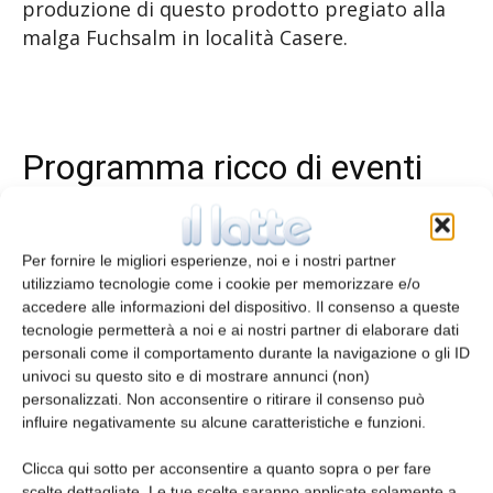
produzione di questo prodotto pregiato alla
malga Fuchsalm in località Casere.
Programma ricco di eventi
«La passione per il formaggio si perde nella
mia infanzia, il Graukäse non è solo un
Per fornire le migliori esperienze, noi e i nostri partner
prodotto caseario da gustare ma un pezzo
utilizziamo tecnologie come i cookie per memorizzare e/o
accedere alle informazioni del dispositivo. Il consenso a queste
della nostra storia, è insomma una parte di
tecnologie permetterà a noi e ai nostri partner di elaborare dati
noi. In tanti mi chiedono perché sono
personali come il comportamento durante la navigazione o gli ID
diventato sommelier di formaggi in particolare
univoci su questo sito e di mostrare annunci (non)
del Graukäse, beh posso dire solo che ho
personalizzati. Non acconsentire o ritirare il consenso può
influire negativamente su alcune caratteristiche e funzioni.
seguito semplicemente il mio istinto e il
cuore» dichiara Martin Pircher, anima delle
Clicca qui sotto per acconsentire a quanto sopra o per fare
Giornate del Graukäse. «Questa iniziativa è
scelte dettagliate. Le tue scelte saranno applicate solamente a