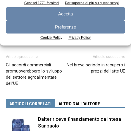
Gestisci 1771 fornitori
Per saperne di più su questi scopi
Accetta
Preferenze
Cookie Policy
Privacy Policy
Articolo precedente
Articolo successivo
Gli accordi commerciali
Nel breve periodo in recupero i
promuoverebbero lo sviluppo
prezzi del latte UE
del settore agroalimentare
dell’UE
ARTICOLI CORRELATI
ALTRO DALL'AUTORE
Dalter riceve finanziamento da Intesa
Sanpaolo