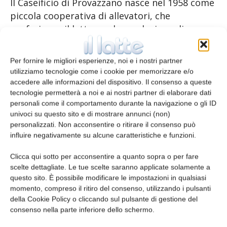
Il Caseificio di Provazzano nasce nel 1958 come
piccola cooperativa di allevatori, che
conferivano il latte per la produzione di
Parmigiano Reggiano. In quasi sessant’anni di
attività, la sua storia è stata scandita da due
Per fornire le migliori esperienze, noi e i nostri partner
eventi importanti: l’ampliamento sala di
utilizziamo tecnologie come i cookie per memorizzare e/o
lavorazione nel 1984; l’installazione di un
accedere alle informazioni del dispositivo. Il consenso a queste
tecnologie permetterà a noi e ai nostri partner di elaborare dati
salatoio tradizionale, con vasche a immersione
personali come il comportamento durante la navigazione o gli ID
nel 2008. Il Caseificio di Provazzano dispone
univoci su questo sito e di mostrare annunci (non)
attualmente di 10 caldaie e di un magazzino di
personalizzati. Non acconsentire o ritirare il consenso può
stagionatura del Parmigiano Reggiano con una
influire negativamente su alcune caratteristiche e funzioni.
capienza di circa 1.000 forme.
Clicca qui sotto per acconsentire a quanto sopra o per fare
Quotidianamente vengono lavorati 100 q di
scelte dettagliate. Le tue scelte saranno applicate solamente a
latte e la capacità produttiva giornaliera è di
questo sito. È possibile modificare le impostazioni in qualsiasi
20 forme di Parmigiano Reggiano.
momento, compreso il ritiro del consenso, utilizzando i pulsanti
della Cookie Policy o cliccando sul pulsante di gestione del
consenso nella parte inferiore dello schermo.
TAGS
Dalter Alimentari
Parmigiano Reggiano