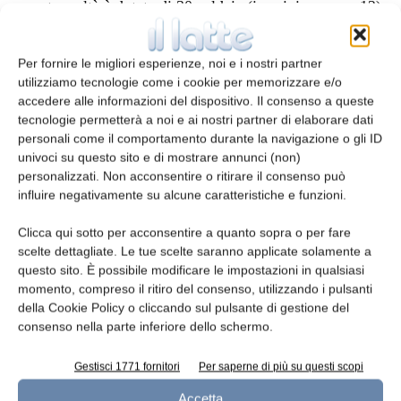
questa realtà è dotata di 30 caldaie (in origine erano 12)
e di un magazzino per la stagionatura con una capacità
di 14.000 forme. Tra le novità più recenti, il salatoio a
Per fornire le migliori esperienze, noi e i nostri partner
immersione e la camera di asciugatura.
utilizziamo tecnologie come i cookie per memorizzare e/o
accedere alle informazioni del dispositivo. Il consenso a queste
tecnologie permetterà a noi e ai nostri partner di elaborare dati
«L’investimento complessivo da parte del Gruppo
personali come il comportamento durante la navigazione o gli ID
Dalter è stato di due milioni di euro» ha spiegato
univoci su questo sito e di mostrare annunci (non)
Alberto Viappiani.
personalizzati. Non acconsentire o ritirare il consenso può
influire negativamente su alcune caratteristiche e funzioni.
Clicca qui sotto per acconsentire a quanto sopra o per fare
scelte dettagliate. Le tue scelte saranno applicate solamente a
questo sito. È possibile modificare le impostazioni in qualsiasi
TAGS
certificazione
certificazione BRC
certificazione IFS
momento, compreso il ritiro del consenso, utilizzando i pulsanti
Parmigiano Reggiano
della Cookie Policy o cliccando sul pulsante di gestione del
consenso nella parte inferiore dello schermo.
Gestisci 1771 fornitori
Per saperne di più su questi scopi
Accetta