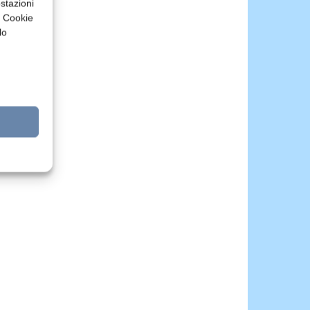
stazioni
a Cookie
lo