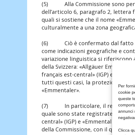
(5) Alla Commissione sono pervenu
dell’articolo 6, paragrafo 2, lettera
quali si sostiene che il nome «Emme
culturalmente a una zona geografica
(6) Ciò è confermato dal fatto ch
come indicazioni geografiche e con
variazione linguistica si riferiscono 
della Svizzera: «Allgäuer Emmental
français est-central» (IGP) e «Emment
tutti questi casi, la protezione è 
Per forni
«Emmentaler».
cookie p
queste te
(7) In particolare, il regolamento
comporta
annunci (
quale sono state registrate, tra le a
negativa
central» (IGP) e «Emmental de Savoie
della Commissione, con il quale è st
Clicca qu