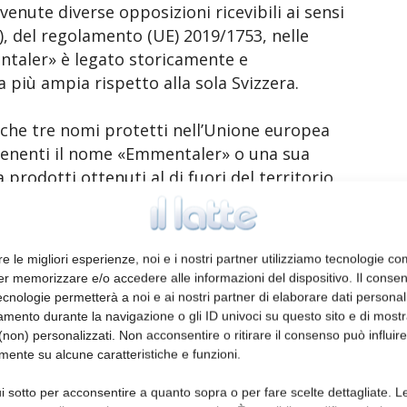
te diverse opposizioni ricevibili ai sensi
 f), del regolamento (UE) 2019/1753, nelle
ntaler» è legato storicamente e
 più ampia rispetto alla sola Svizzera.
e tre nomi protetti nell’Unione europea
tenenti il nome «Emmentaler» o una sua
a prodotti ottenuti al di fuori del territorio
er» (DOP), prodotto in Germania, «Emmental
al de Savoie» (IGP), prodotti in Francia. In
concessa al nome composto e non al solo nome
re le migliori esperienze, noi e i nostri partner utilizziamo tecnologie co
er memorizzare e/o accedere alle informazioni del dispositivo. Il conse
cnologie permetterà a noi e ai nostri partner di elaborare dati personal
 (CE) n. 1107/96 della Commissione , con il
mento durante la navigazione o gli ID univoci su questo sito e di most
non) personalizzati. Non acconsentire o ritirare il consenso può influire
ltre, le indicazioni «Emmental français est-
mente su alcune caratteristiche e funzioni.
» (IGP), nonché il regolamento (CE) n. 123/97
ata registrata, tra le altre, la denominazione
i sotto per acconsentire a quanto sopra o per fare scelte dettagliate. L