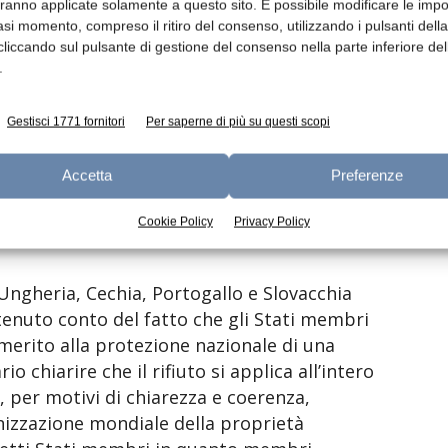
icano espressamente, nelle note a piè di
aranno applicate solamente a questo sito. È possibile modificare le impo
asi momento, compreso il ritiro del consenso, utilizzando i pulsanti dell
 protezione dei nomi «Emmental» e
cliccando sul pulsante di gestione del consenso nella parte inferiore del
.
 il nome «Emmentaler» è considerato un
Gestisci 1771 fornitori
Per saperne di più su questi scopi
’Unione.
Accetta
Preferenze
entaler», iscritto come denominazione di
azionale, dovrebbe pertanto essere rifiutata
Cookie Policy
Privacy Policy
Ungheria, Cechia, Portogallo e Slovacchia
tenuto conto del fatto che gli Stati membri
erito alla protezione nazionale di una
 chiarire che il rifiuto si applica all’intero
, per motivi di chiarezza e coerenza,
nizzazione mondiale della proprietà