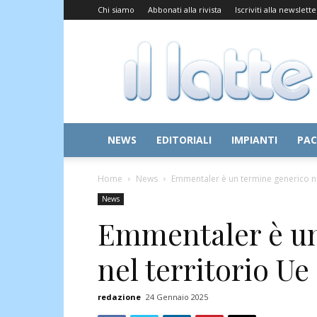
Chi siamo
Abbonati alla rivista
Iscriviti alla newslette
Il
Latte
NEWS
EDITORIALI
IMPIANTI
PAC
Home
News
Emmentaler è un termine generico ne
News
Emmentaler è un
nel territorio Ue
redazione
24 Gennaio 2025