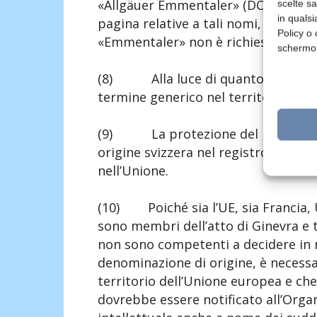
«Allgäuer Emmentaler» (DOP), specif
scelte s
in qualsi
pagina relative a tali nomi, che la
Policy o 
«Emmentaler» non è richiesta.
schermo
(8) Alla luce di quanto precede,
termine generico nel territorio dell
(9) La protezione del nome «Emm
origine svizzera nel registro intern
nell’Unione.
(10) Poiché sia l’UE, sia Francia, 
sono membri dell’atto di Ginevra e 
non sono competenti a decidere in m
denominazione di origine, è necessario
territorio dell’Unione europea e che
dovrebbe essere notificato all’Orga