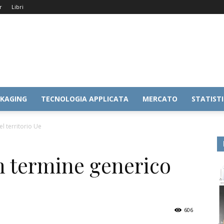
r
Libri
KAGING
TECNOLOGIA APPLICATA
MERCATO
STATIST
l territorio Ue
 termine generico
606