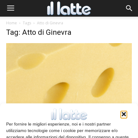
Home
Tags
Atto di Ginevra
Tag: Atto di Ginevra
Emmentaler è un termine generico nel
territorio Ue
Per fornire le migliori esperienze, noi e i nostri partner
redazione
24 Gennaio 2025
utilizziamo tecnologie come i cookie per memorizzare e/o
accedere alle informazioni del dispositivo. Il consenso a queste