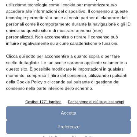
utilizziamo tecnologie come i cookie per memorizzare e/o
acidificazione eccellente e sono disponibili in
accedere alle informazioni del dispositivo. Il consenso a queste
versione liofilizzata e congelata
tecnologie permetterà a noi e ai nostri partner di elaborare dati
(Lyofast e Cryofast):
personali come il comportamento durante la navigazione o gli ID
-ST Regina – M
univoci su questo sito e di mostrare annunci (non)
personalizzati. Non acconsentire o ritirare il consenso può
-ST Regina – S.
influire negativamente su alcune caratteristiche e funzioni.
Clicca qui sotto per acconsentire a quanto sopra o per fare
scelte dettagliate. Le tue scelte saranno applicate solamente a
questo sito. È possibile modificare le impostazioni in qualsiasi
TAGS
fermenti lattici
momento, compreso il ritiro del consenso, utilizzando i pulsanti
della Cookie Policy o cliccando sul pulsante di gestione del
consenso nella parte inferiore dello schermo.
Gestisci 1771 fornitori
Per saperne di più su questi scopi
Accetta
Preferenze