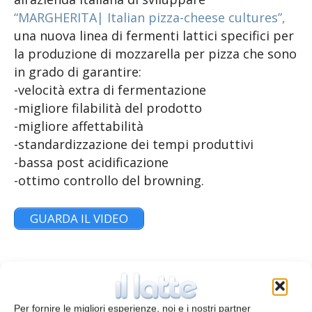
“MARGHERITA| Italian pizza-cheese cultures”,
una nuova linea di fermenti lattici specifici per
la produzione di mozzarella per pizza che sono
in grado di garantire:
-velocità extra di fermentazione
-migliore filabilità del prodotto
-migliore affettabilità
-standardizzazione dei tempi produttivi
-bassa post acidificazione
-ottimo controllo del browning.
GUARDA IL VIDEO
La linea di fermenti lattici per pizza cheese
“MARGHERITA” è composta da due prodotti
Per fornire le migliori esperienze, noi e i nostri partner
specifici che garantiscono una rapidità di