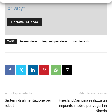
Ho letto e accetto
l'informativa sulla
privacy*
TAGS
fermentiere
impianti per siero
sieroinnesto
Articolo precedente
Articolo successivo
Sistemi di alimentazione per
FrieslandCampina realizza un
robot
impianto mobile per yogurt in
Nigeria