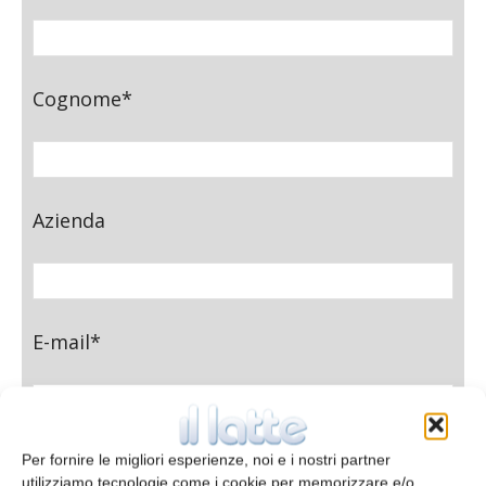
Cognome*
Azienda
E-mail*
Telefono
Per fornire le migliori esperienze, noi e i nostri partner
utilizziamo tecnologie come i cookie per memorizzare e/o