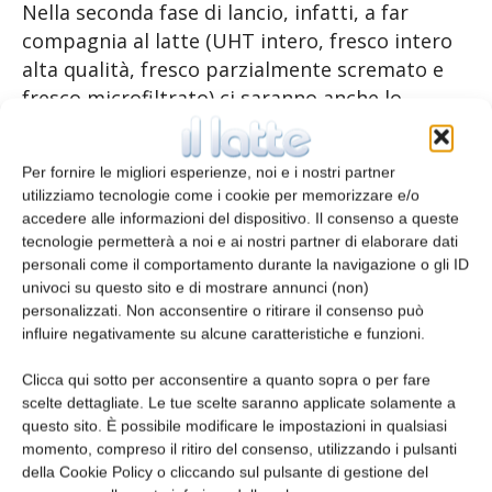
Nella seconda fase di lancio, infatti, a far
compagnia al latte (UHT intero, fresco intero
alta qualità, fresco parzialmente scremato e
fresco microfiltrato) ci saranno anche lo
yogurt e alcuni formaggi dop (Grana Padano,
Quartirolo lombardo, Gorgonzola e
Per fornire le migliori esperienze, noi e i nostri partner
Parmigiano-Reggiano) e la mozzarella.
utilizziamo tecnologie come i cookie per memorizzare e/o
accedere alle informazioni del dispositivo. Il consenso a queste
Disciplinare di produzione, controlli e
tecnologie permetterà a noi e ai nostri partner di elaborare dati
personali come il comportamento durante la navigazione o gli ID
certificazione
univoci su questo sito e di mostrare annunci (non)
personalizzati. Non acconsentire o ritirare il consenso può
Per poter identificare il loro latte con il
influire negativamente su alcune caratteristiche e funzioni.
marchio “Il Latte Onesto”, i produttori devono
attuare, durante tutto il ciclo produttivo, le
Clicca qui sotto per acconsentire a quanto sopra o per fare
scelte dettagliate. Le tue scelte saranno applicate solamente a
disposizioni riportate nel disciplinare di
questo sito. È possibile modificare le impostazioni in qualsiasi
produzione che regolamentano le condizioni
momento, compreso il ritiro del consenso, utilizzando i pulsanti
generali, le modalità operative per la
della Cookie Policy o cliccando sul pulsante di gestione del