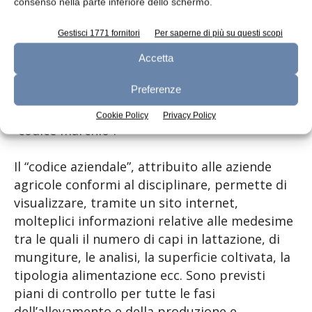
produzione e le caratteristiche
consenso nella parte inferiore dello schermo.
microbiologiche, chimiche organolettiche del
Gestisci 1771 fornitori
Per saperne di più su questi scopi
latte fresco pastorizzato di alta qualità
destinato al consumo. Una volta accettata la
Accetta
domanda di adesione e a seguito dei controlli
Preferenze
di conformità viene attribuito un codice
univoco di identificazione al Produttore detto
Cookie Policy
Privacy Policy
“codice marchio”.
Il “codice aziendale”, attribuito alle aziende
agricole conformi al disciplinare, permette di
visualizzare, tramite un sito internet,
molteplici informazioni relative alle medesime
tra le quali il numero di capi in lattazione, di
mungiture, le analisi, la superficie coltivata, la
tipologia alimentazione ecc. Sono previsti
piani di controllo per tutte le fasi
dell’allevamento e della produzione e