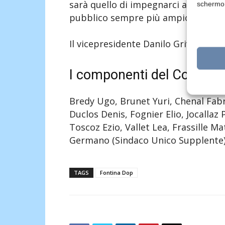
sarà quello di impegnarci a far cre
schermo
pubblico sempre più ampio le sue ca
Il vicepresidente Danilo Grivon affi
I componenti del Consigli
Bredy Ugo, Brunet Yuri, Chenal Fabr
Duclos Denis, Fognier Elio, Jocallaz
Toscoz Ezio, Vallet Lea, Frassille M
Germano (Sindaco Unico Supplente)
TAGS
Fontina Dop