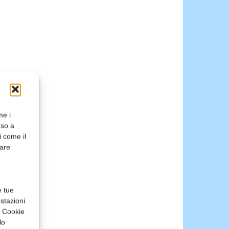
me i
nso a
i come il
rare
e tue
stazioni
a Cookie
lo