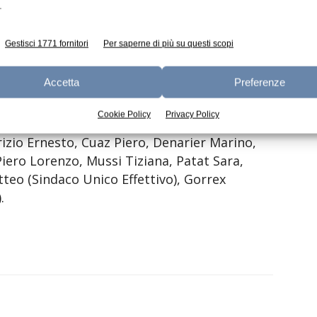
scere la Fontina facendo conoscere a un
.
ratteristiche uniche.”
Gestisci 1771 fornitori
Per saperne di più su questi scopi
ancherà il riconfermato Barmaz.
Accetta
Preferenze
o di Amministrazione in carica
Cookie Policy
Privacy Policy
izio Ernesto, Cuaz Piero, Denarier Marino,
 Piero Lorenzo, Mussi Tiziana, Patat Sara,
atteo (Sindaco Unico Effettivo), Gorrex
.