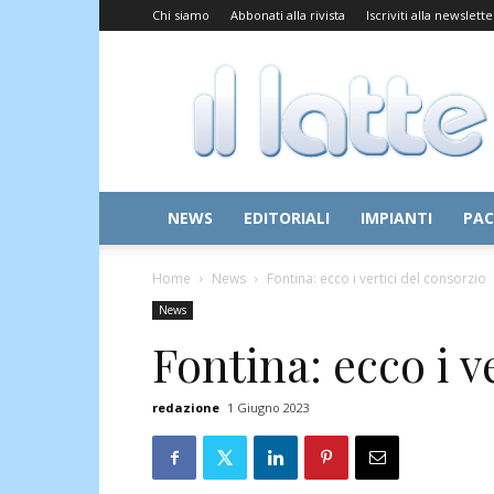
Chi siamo
Abbonati alla rivista
Iscriviti alla newslette
Il
Latte
NEWS
EDITORIALI
IMPIANTI
PAC
Home
News
Fontina: ecco i vertici del consorzio
News
Fontina: ecco i v
redazione
1 Giugno 2023