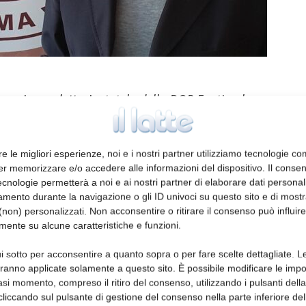
sorzio produttori e tutela della DOP Fontina ha
 di presidente per il prossimo triennio. Lo
nilo Grivon
re le migliori esperienze, noi e i nostri partner utilizziamo tecnologie co
Consorzio produttori e tutela della DOP
er memorizzare e/o accedere alle informazioni del dispositivo. Il conse
cnologie permetterà a noi e ai nostri partner di elaborare dati personal
az alla carica di presidente per il
mento durante la navigazione o gli ID univoci su questo sito e di most
per la rinnovata fiducia che mi onora. Il
non) personalizzati. Non acconsentire o ritirare il consenso può influire
maggior parte dei Consiglieri e ritengo che
mente su alcune caratteristiche e funzioni.
 di continuità con il triennio precedente.
i sotto per acconsentire a quanto sopra o per fare scelte dettagliate. L
proseguire nel cammino intrapreso
aranno applicate solamente a questo sito. È possibile modificare le impo
l campo della tutela, vigilanza, promozione
asi momento, compreso il ritiro del consenso, utilizzando i pulsanti dell
alitativo delle produzioni. Il mio obiettivo
cliccando sul pulsante di gestione del consenso nella parte inferiore del