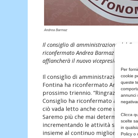
Andrea Barmaz
Il consiglio di amministrazione del Con
riconfermato Andrea Barmaz alla carica
affiancherà il nuovo vicepresidente Da
Per forni
Il consiglio di amministrazione del 
cookie p
queste te
Fontina ha riconfermato Andrea Barm
comporta
prossimo triennio. “Ringrazio il CdA 
annunci (
Consiglio ha riconfermato anche la 
negativa
ciò vada letto anche come un segnale
Clicca qu
Saremo più che mai determinati a 
scelte s
incrementando le attività svolte ne
in qualsi
insieme al continuo miglioramento qu
Policy o 