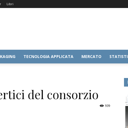
r
Libri
KAGING
TECNOLOGIA APPLICATA
MERCATO
STATIST
ertici del consorzio
939