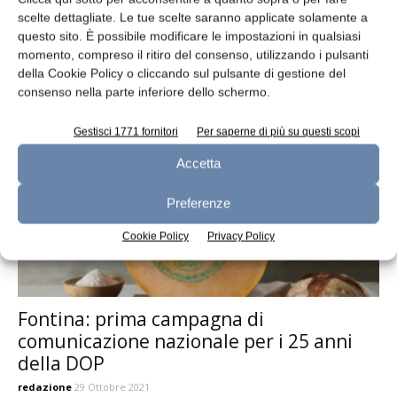
scelte dettagliate. Le tue scelte saranno applicate solamente a
Fontina: modifica temporanea al
questo sito. È possibile modificare le impostazioni in qualsiasi
disciplinare
momento, compreso il ritiro del consenso, utilizzando i pulsanti
della Cookie Policy o cliccando sul pulsante di gestione del
redazione
27 Settembre 2022
consenso nella parte inferiore dello schermo.
Gestisci 1771 fornitori
Per saperne di più su questi scopi
Accetta
Preferenze
Cookie Policy
Privacy Policy
Fontina: prima campagna di
comunicazione nazionale per i 25 anni
della DOP
redazione
29 Ottobre 2021