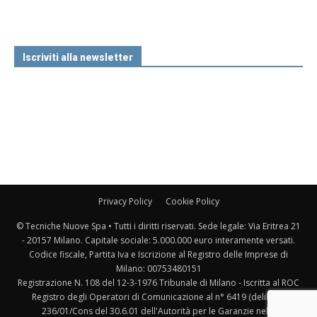
Iscriviti alla newsletter
Privacy Policy
Cookie Policy
© Tecniche Nuove Spa • Tutti i diritti riservati. Sede legale: Via Eritrea 21
- 20157 Milano. Capitale sociale: 5.000.000 euro interamente versati.
Codice fiscale, Partita Iva e Iscrizione al Registro delle Imprese di
Milano: 00753480151
Registrazione N. 108 del 12-3-1976 Tribunale di Milano - Iscritta al ROC
Registro degli Operatori di Comunicazione al n° 6419 (delibera
236/01/Cons del 30.6.01 dell'Autorità per le Garanzie nelle