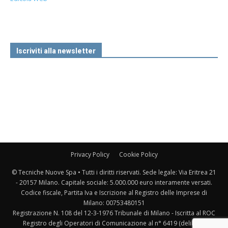
Iscriviti alla newsletter
Privacy Policy
Cookie Policy
© Tecniche Nuove Spa • Tutti i diritti riservati. Sede legale: Via Eritrea 21
- 20157 Milano. Capitale sociale: 5.000.000 euro interamente versati.
Codice fiscale, Partita Iva e Iscrizione al Registro delle Imprese di
Milano: 00753480151
Registrazione N. 108 del 12-3-1976 Tribunale di Milano - Iscritta al ROC
Registro degli Operatori di Comunicazione al n° 6419 (delibera