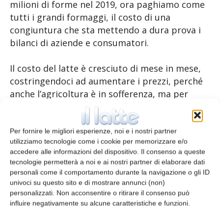
milioni di forme nel 2019, ora paghiamo come
tutti i grandi formaggi, il costo di una
congiuntura che sta mettendo a dura prova i
bilanci di aziende e consumatori.
Il costo del latte è cresciuto di mese in mese,
costringendoci ad aumentare i prezzi, perché
anche l’agricoltura è in sofferenza, ma per
fortuna nessun caseificio ha chiuso e,
soprattutto, non abbiamo ceduto di un
millimetro sulla nostra qualità, cosa per me
Per fornire le migliori esperienze, noi e i nostri partner
utilizziamo tecnologie come i cookie per memorizzare e/o
fondamentale, anche a fronte di una
accedere alle informazioni del dispositivo. Il consenso a queste
produzione particolarmente difficile e delicata
tecnologie permetterà a noi e ai nostri partner di elaborare dati
come quella del formaggio Gorgonzola.
personali come il comportamento durante la navigazione o gli ID
univoci su questo sito e di mostrare annunci (non)
personalizzati. Non acconsentire o ritirare il consenso può
Ci ha aiutato molto l’aumento dell’export con il
influire negativamente su alcune caratteristiche e funzioni.
Gorgonzola presente sulle tavole di oltre 70