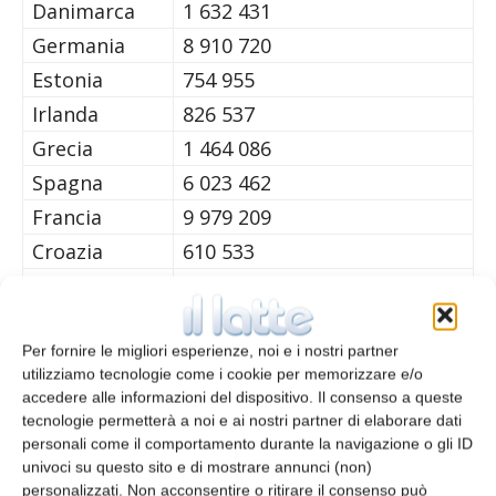
Danimarca
1 632 431
Germania
8 910 720
Estonia
754 955
Irlanda
826 537
Grecia
1 464 086
Spagna
6 023 462
Francia
9 979 209
Croazia
610 533
Italia
6 910 347
Cipro
252 652
Lettonia
868 581
Per fornire le migliori esperienze, noi e i nostri partner
utilizziamo tecnologie come i cookie per memorizzare e/o
Lituania
1 236 781
accedere alle informazioni del dispositivo. Il consenso a queste
Lussemburgo
193 000
tecnologie permetterà a noi e ai nostri partner di elaborare dati
personali come il comportamento durante la navigazione o gli ID
Ungheria
2 970 122
univoci su questo sito e di mostrare annunci (non)
Malta
193 000
personalizzati. Non acconsentire o ritirare il consenso può