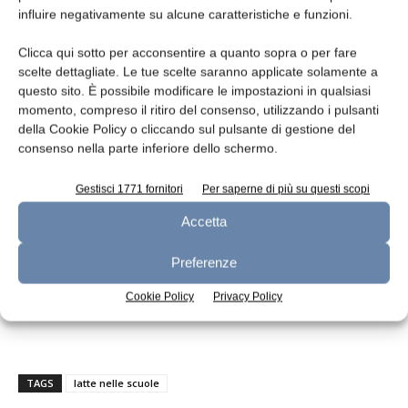
influire negativamente su alcune caratteristiche e funzioni.
Paesi Bassi
2 176 932
Austria
1 015 027
Clicca qui sotto per acconsentire a quanto sopra o per fare
scelte dettagliate. Le tue scelte saranno applicate solamente a
Polonia
12 791 591
questo sito. È possibile modificare le impostazioni in qualsiasi
Portogallo
1 301 261
momento, compreso il ritiro del consenso, utilizzando i pulsanti
della Cookie Policy o cliccando sul pulsante di gestione del
Romania
11 303 390
consenso nella parte inferiore dello schermo.
Slovenia
305 638
Gestisci 1771 fornitori
Per saperne di più su questi scopi
Slovacchia
1 659 402
Finlandia
2 731 455
Accetta
Svezia
7 635 935
Preferenze
Totale
90 195 669
Cookie Policy
Privacy Policy
TAGS
latte nelle scuole