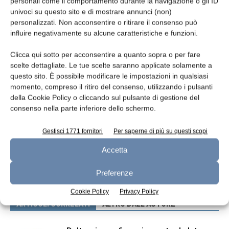
personali come il comportamento durante la navigazione o gli ID
(fonte: Il Sole 24 Ore, Radiocor)
univoci su questo sito e di mostrare annunci (non)
personalizzati. Non acconsentire o ritirare il consenso può
influire negativamente su alcune caratteristiche e funzioni.
TAGS
Granarolo
Clicca qui sotto per acconsentire a quanto sopra o per fare
scelte dettagliate. Le tue scelte saranno applicate solamente a
questo sito. È possibile modificare le impostazioni in qualsiasi
momento, compreso il ritiro del consenso, utilizzando i pulsanti
della Cookie Policy o cliccando sul pulsante di gestione del
consenso nella parte inferiore dello schermo.
Gestisci 1771 fornitori
Per saperne di più su questi scopi
Articolo precedente
Articolo successivo
Accetta
Da aprile nuovi vertici per
Indicatori di livello per
CONAI
serbatoi
Preferenze
Cookie Policy
Privacy Policy
ARTICOLI CORRELATI
ALTRO DALL'AUTORE