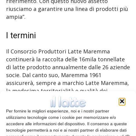
riferimento. Con questo nuovo assetto
riusciamo a garantire una linea di prodotti più
ampia”.
I termini
Il Consorzio Produttori Latte Maremma
continuerà la raccolta delle 16mila tonnellate
di latte prodotto annualmente dalle 26 aziende
socie. Dal canto suo, Maremma 1961
assicurerà, sempre a marchio Latte Maremma,
la medesima territorialità e qualità dei
prodotti. Lo stabilimento grossettano si
affiancherà pertanto all’altro sito regionale di
Per fornire le migliori esperienze, noi e i nostri partner
Granarolo deputato alla caseificazione di
utilizziamo tecnologie come i cookie per memorizzare e/o
Pecorino toscano.
accedere alle informazioni del dispositivo. Il consenso a queste
tecnologie permetterà a noi e ai nostri partner di elaborare dati