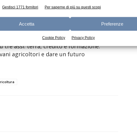
 garantito dalle reti rurali nazionali e dalla
Gestisci 1771 fornitori
Per saperne di più su questi scopi
Accetta
Preferenze
ntato il ministro Martina – che la nostra
ella maggioranza del Consiglio. Si tratta di
Cookie Policy
Privacy Policy
tre assi: terra, credito e formazione.
vani agricoltori e dare un futuro
ricoltura