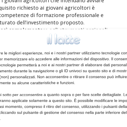
 i giovani agricoltori che intendano avviare
equisito richiesto ai giovani agricoltori è
o competenze di formazione professionale e
turato dell’investimento proposto.
 così complementare agli strumenti nazionali
ilitare l’attuazione delle misure per gli
2020.
re le migliori esperienze, noi e i nostri partner utilizziamo tecnologie co
er memorizzare e/o accedere alle informazioni del dispositivo. Il conse
cnologie permetterà a noi e ai nostri partner di elaborare dati personal
mento durante la navigazione o gli ID univoci su questo sito e di most
vedere strumenti che favoriscano l’acquisto
non) personalizzati. Non acconsentire o ritirare il consenso può influire
ni, anche in deroga alle attuali norme in
mente su alcune caratteristiche e funzioni.
i sotto per acconsentire a quanto sopra o per fare scelte dettagliate. L
aranno applicate solamente a questo sito. È possibile modificare le impo
giovani agricoltori europei
asi momento, compreso il ritiro del consenso, utilizzando i pulsanti dell
cliccando sul pulsante di gestione del consenso nella parte inferiore del
” per i giovani agricoltori per facilitare lo
.
nze professionali tra le diverse realtà