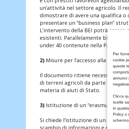
e con prestiti favorevoli agevolando
un’attività nel settore agricolo. Il r
dimostrare di avere una qualifica 
presentare un “business plan” strut
L’intervento della BEI potrà essere
esistenti. Parallelamente bisogna fac
under 40 contenute nella PAC 2014-
Per forni
2)
Misure per l’accesso alla terra
cookie p
queste te
comporta
Il documento ritiene necessario pre
annunci (
di terreni agricoli da parte di giova
negativa
materia di aiuti di Stato.
Clicca qu
scelte s
3)
Istituzione di un “erasmus” per i 
in qualsi
Policy o 
Si chiede l’istituzione di un “erasmus
schermo
scambio di informazioni e di esperie