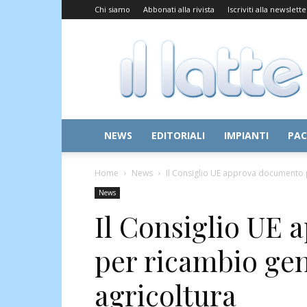
Chi siamo
Abbonati alla rivista
Iscriviti alla newslette
Il
Latte
NEWS
EDITORIALI
IMPIANTI
PAC
Home
News
Il Consiglio UE approva documento p
News
Il Consiglio UE
per ricambio gen
agricoltura