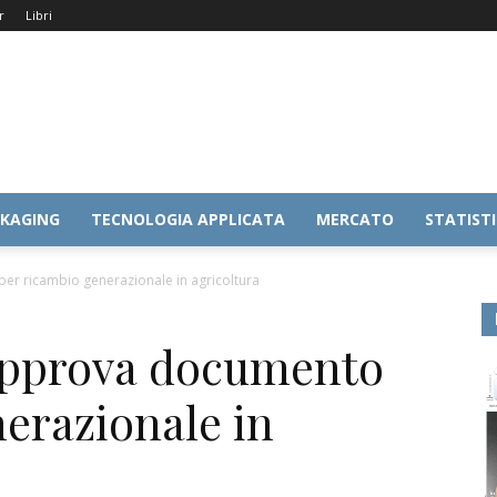
r
Libri
KAGING
TECNOLOGIA APPLICATA
MERCATO
STATIST
er ricambio generazionale in agricoltura
 approva documento
erazionale in