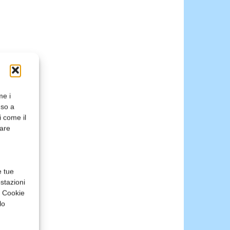
me i
nso a
i come il
rare
e tue
stazioni
a Cookie
lo